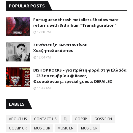
POPULAR POSTS
Portuguese thrash metallers Shadowmare
returns with 3rd album “Transfiguration"
12:08 PM
Συνέντευξη Κωνσταντίνου
Χατζηπολυκάρπου
12:04 PM
BISHOP ROCKS – για πρώτη φορά στην Ελλάδα
– 23 Σεπτεμβρίου @ Rover,
Θεσσαλονίκη...special guests DERAILED
11:47 AM
LABELS
ABOUT US
CONTACT US
DJ
GOSSIP
GOSSIP EN
GOSSIP GR
MUSIC BR
MUSIC EN
MUSIC GR