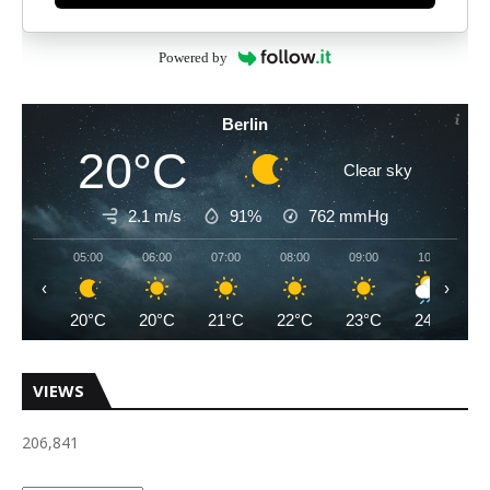
Powered by
Berlin
20°C
Clear sky
2.1 m/s
91%
762
mmHg
05:00
06:00
07:00
08:00
09:00
10:00
‹
›
20°C
20°C
21°C
22°C
23°C
24°C
VIEWS
206,841