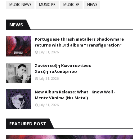
MUSIC NEWS
MUSIC PR
MUSIC SP
NEWS
NEWS
Portuguese thrash metallers Shadowmare
returns with 3rd album “Transfiguration"
July 31, 2026
Συνέντευξη Κωνσταντίνου
Χατζηπολυκάρπου
July 31, 2026
New Album Release: What I Know Well -
Mente//Anima (Nu-Metal)
July 31, 2026
FEATURED POST