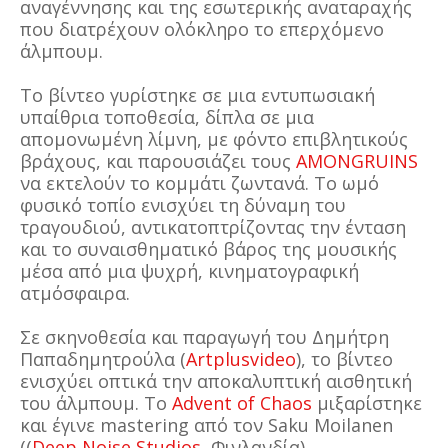
αναγέννησης και της εσωτερικής αναταραχής
που διατρέχουν ολόκληρο το επερχόμενο
άλμπουμ.
Το βίντεο γυρίστηκε σε μια εντυπωσιακή
υπαίθρια τοποθεσία, δίπλα σε μια
απομονωμένη λίμνη, με φόντο επιβλητικούς
βράχους, και παρουσιάζει τους
AMONGRUINS
να εκτελούν το κομμάτι ζωντανά. Το ωμό
φυσικό τοπίο ενισχύει τη δύναμη του
τραγουδιού, αντικατοπτρίζοντας την ένταση
και το συναισθηματικό βάρος της μουσικής
μέσα από μια ψυχρή, κινηματογραφική
ατμόσφαιρα.
Σε σκηνοθεσία και παραγωγή του Δημήτρη
Παπαδημητρούλα (
Artplusvideo
), το βίντεο
ενισχύει οπτικά την αποκαλυπτική αισθητική
του άλμπουμ. Το
Advent of Chaos
μιξαρίστηκε
και έγινε mastering από τον Saku Moilanen
((
Deep Noise Studios
, Φινλανδία),