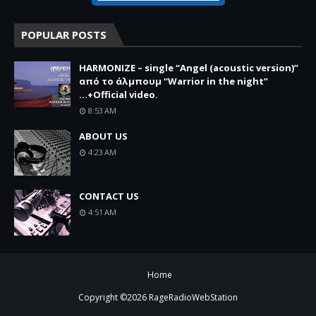
POPULAR POSTS
HARMONIZE – single “Angel (acoustic version)”
από το άλμπουμ “Warrior in the night”
...+Official video.
8:53 AM
ABOUT US
4:23 AM
CONTACT US
4:51 AM
Home
Copyright ©
2026
RageRadioWebStation