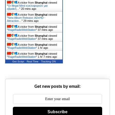
A visitor from
Shanghai
viewed
"
Οι Illegal Mind κυκλοφορούν μια
εβραϊκή…
"
20 mins ago
A visitor from
Shanghai
viewed
"
New Album Release: ADxHD -
Attraction…
"
29 mins ago
A visitor from
Shanghai
viewed
"
RageRadioWebStation
"
37 mins ago
A visitor from
Shanghai
viewed
"
RageRadioWebStation
"
37 mins ago
A visitor from
Shanghai
viewed
"
RageRadioWebStation
"
1 hr ago
A visitor from
Shanghai
viewed
"
RageRadioWebStation
"
1 hr 7 mins ago
Get Script
Real Time
Tracking ON
Get new posts by email:
Subscribe