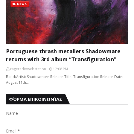
NEWS
Portuguese thrash metallers Shadowmare
returns with 3rd album “Transfiguration"
rageradiowebstation
12:08 PM
Band/Artist: Shadowmare Release Title: Transfiguration Release Date:
August 11th,…
ΦΌΡΜΑ ΕΠΙΚΟΙΝΩΝΊΑΣ
Name
Email
*