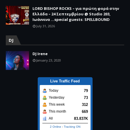
LORD BISHOP ROCKS – για πρώτη φορά στην
Ελλάδα – 24 Σεπτεμβρίου @ Studio 203,
Ιωάννινα …special guests: SPELLBOUND
July 31, 2026
DJ
DJ Irene
January 23, 2020
Live Traffic Feed
79
Today
73
Yesterday
312
This week
669
This month
83.837K
All
2 Online
-
Tracking ON