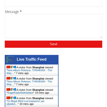
Message
*
Live Traffic Feed
A visitor from
Shanghai
viewed
"
New Album Release: THRAKIAN - The
Way…
"
7 mins ago
A visitor from
Shanghai
viewed
"
New Album Release: THRAKIAN - The
Way…
"
7 mins ago
A visitor from
Shanghai
viewed
"
RageRadioWebStation
"
19 mins ago
A visitor from
Shanghai
viewed
"
Οι Illegal Mind κυκλοφορούν μια
εβραϊκή…
"
20 mins ago