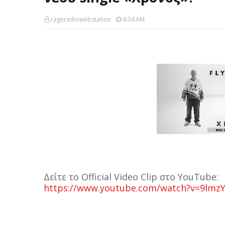
rageradiowebstation
4:34 AM
Δείτε το Official Video Clip στο YouTube:
https://www.youtube.com/watch?v=9lmzY