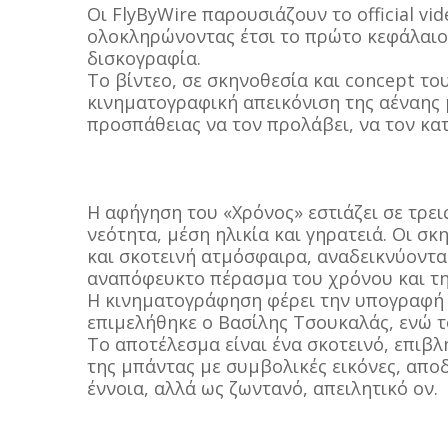
Οι FlyByWire παρουσιάζουν το official vide
ολοκληρώνοντας έτσι το πρώτο κεφάλαιο
δισκογραφία.
Το βίντεο, σε σκηνοθεσία και concept του
κινηματογραφική απεικόνιση της αέναης
προσπάθειας να τον προλάβει, να τον κατ
Η αφήγηση του «Χρόνος» εστιάζει σε τρει
νεότητα, μέση ηλικία και γηρατειά. Οι σ
και σκοτεινή ατμόσφαιρα, αναδεικνύοντας
αναπόφευκτο πέρασμα του χρόνου και τη
Η κινηματογράφηση φέρει την υπογραφή 
επιμελήθηκε ο Βασίλης Τσουκαλάς, ενώ τ
Το αποτέλεσμα είναι ένα σκοτεινό, επιβλ
της μπάντας με συμβολικές εικόνες, απο
έννοια, αλλά ως ζωντανό, απειλητικό ον.