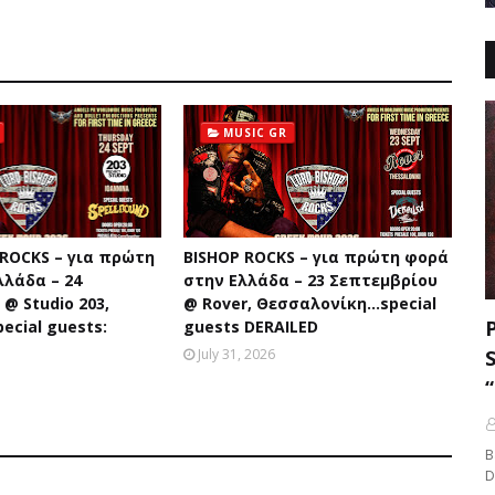
MUSIC GR
 ROCKS – για πρώτη
BISHOP ROCKS – για πρώτη φορά
λλάδα – 24
στην Ελλάδα – 23 Σεπτεμβρίου
@ Studio 203,
@ Rover, Θεσσαλονίκη...special
ecial guests:
guests DERAILED
July 31, 2026
B
D