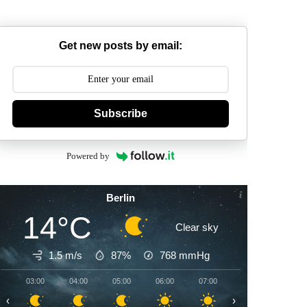
Get new posts by email:
Subscribe
Powered by
Berlin
14°C
Clear sky
1.5 m/s
87%
768
mmHg
03:00
04:00
05:00
06:00
07:00
08:00
09:00
‹
›