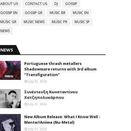
ABOUT US
CONTACT US
DJ
GOSSIP
GOSSIP EN
GOSSIP GR
MUSIC BR
MUSIC EN
MUSIC GR
MUSIC NEWS
MUSIC PR
MUSIC SP
NEWS
NEWS
Portuguese thrash metallers
Shadowmare returns with 3rd album
“Transfiguration"
July 31, 2026
Συνέντευξη Κωνσταντίνου
Χατζηπολυκάρπου
July 31, 2026
New Album Release: What I Know Well -
Mente//Anima (Nu-Metal)
July 31, 2026