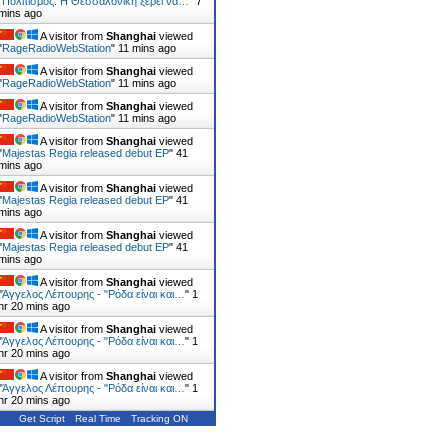
"
Πολιτισμός: Η Θεσσαλονίκη ξέρει να…
"
7
mins ago
A visitor from
Shanghai
viewed
"
RageRadioWebStation
"
11 mins ago
A visitor from
Shanghai
viewed
"
RageRadioWebStation
"
11 mins ago
A visitor from
Shanghai
viewed
"
RageRadioWebStation
"
11 mins ago
A visitor from
Shanghai
viewed
"
Majestas Regia released debut EP
"
41
mins ago
A visitor from
Shanghai
viewed
"
Majestas Regia released debut EP
"
41
mins ago
A visitor from
Shanghai
viewed
"
Majestas Regia released debut EP
"
41
mins ago
A visitor from
Shanghai
viewed
"
Άγγελος Λέπουρης - "Ρόδα είναι και…
"
1
hr 20 mins ago
A visitor from
Shanghai
viewed
"
Άγγελος Λέπουρης - "Ρόδα είναι και…
"
1
hr 20 mins ago
A visitor from
Shanghai
viewed
"
Άγγελος Λέπουρης - "Ρόδα είναι και…
"
1
hr 20 mins ago
Get Script
Real Time
Tracking ON