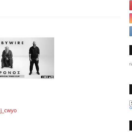
r
j_cwyo