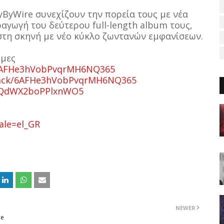
yByWire συνεχίζουν την πορεία τους με νέα
αγωγή του δεύτερου full-length album τους,
στη σκηνή με νέο κύκλο ζωντανών εμφανίσεων.
ρμες
k/6AFHe3hVobPvqrMH6NQ365
track/6AFHe3hVobPvqrMH6NQ365
ux3QdWX2boPPlxnWO5
ale=el_GR
NEWER
ne