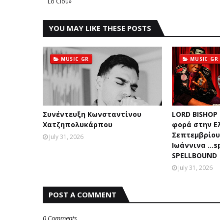
Lo Clou»
YOU MAY LIKE THESE POSTS
MUSIC GR
MUSIC GR
Συνέντευξη Κωνσταντίνου
LORD BISHOP
Χατζηπολυκάρπου
φορά στην Ε
Σεπτεμβρίου 
July 31, 2026
Ιωάννινα …sp
SPELLBOUND
July 31, 2026
POST A COMMENT
0 Comments