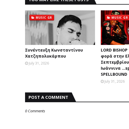
MUSIC GR
MUSIC GR
Συνέντευξη Κωνσταντίνου
LORD BISHOP
Χατζηπολυκάρπου
φορά στην Ε
Σεπτεμβρίου 
July 31, 2026
Ιωάννινα …sp
SPELLBOUND
July 31, 2026
POST A COMMENT
0 Comments