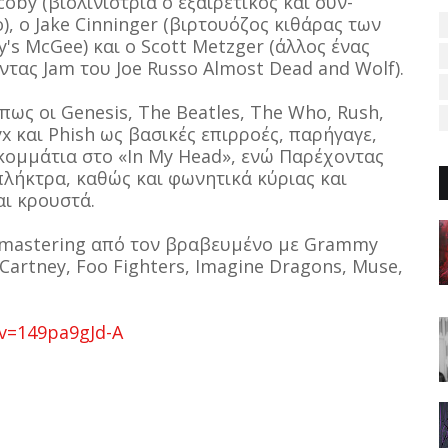
coby (βιολινίστρια ο εξαιρετικός και συν-
, ο Jake Cinninger (βιρτουόζος κιθάρας των
s McGee) και ο Scott Metzger (άλλος ένας
τας Jam του Joe Russo Almost Dead and Wolf).
πως οι Genesis, The Beatles, The Who, Rush,
tyx και Phish ως βασικές επιρροές, παρήγαγε,
 κομμάτια στο «In My Head», ενώ Παρέχοντας
πλήκτρα, καθώς και φωνητικά κύριας και
αι κρουστά.
ο mastering από τον βραβευμένο με Grammy
cCartney, Foo Fighters, Imagine Dragons, Muse,
v=149pa9gJd-A