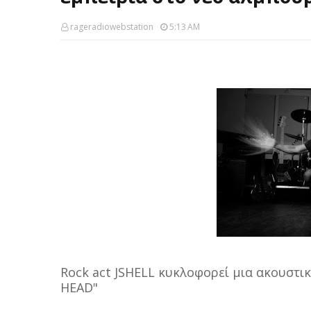
rageradiowebstation
5:13 AM
Rock act JSHELL κυκλοφορεί μια ακουστικ
HEAD"