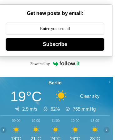
Get new posts by email:
Subscribe
Powered by
Berlin
19°C
Clear sky
2.9 m/s
62%
765
mmHg
09:00
10:00
11:00
12:00
13:00
14:00
15:00
‹
›
19°C
21°C
24°C
26°C
28°C
29°C
30°C