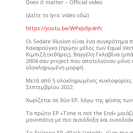
Does it matter – Official video
(Δείτε το lyric video εδώ)
https://youtu.be/WPxJv0p4nfc
Οι Sedate Illusion είναι ένα συγκρότημα
Κακαρούγκα (πρώην μέλος των Equal Vecto
Κιμπιζή (κιθάρες), Βαγγέλη Γκλαβίνα (μπ
2004 σαν project που αποτελούταν μόνο 
ολοκληρωμένη μορφή.
Μετά από 5 ολοκληρωμένες κυκλοφορίες
Σεπτεμβρίου 2022.
Χωρίζεται σε δύο EP, λόγω της φύσης των
Το πρώτο EP «Time is not the End» μοιάζε
μονοπάτια με πιο αισιόδοξα και ευκολοά
Το δεύτερο EP «Black Untold», είναι πιο 