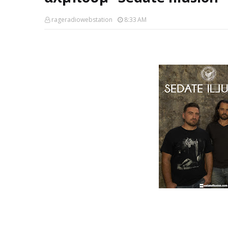
rageradiowebstation
8:33 AM