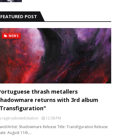
FEATURED POST
NEWS
Portuguese thrash metallers
Shadowmare returns with 3rd album
“Transfiguration"
rageradiowebstation
12:08 PM
and/Artist: Shadowmare Release Title: Transfiguration Release
ate: August 11th,…