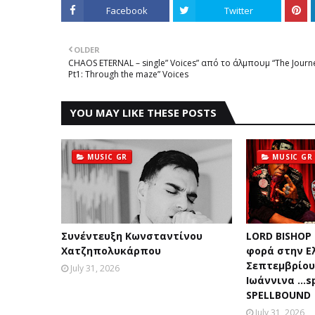
Facebook
Twitter
OLDER
CHAOS ETERNAL – single” Voices” από το άλμπουμ “The Journ
Pt1: Through the maze” Voices
YOU MAY LIKE THESE POSTS
MUSIC GR
MUSIC GR
Συνέντευξη Κωνσταντίνου
LORD BISHOP
Χατζηπολυκάρπου
φορά στην Ε
Σεπτεμβρίου 
July 31, 2026
Ιωάννινα …sp
SPELLBOUND
July 31, 2026