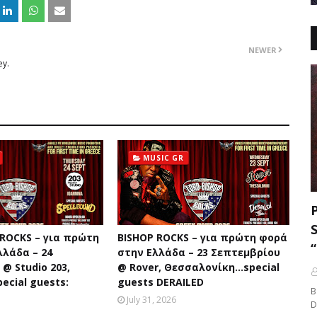
NEWER
ey.
MUSIC GR
 ROCKS – για πρώτη
BISHOP ROCKS – για πρώτη φορά
λλάδα – 24
στην Ελλάδα – 23 Σεπτεμβρίου
@ Studio 203,
@ Rover, Θεσσαλονίκη...special
ecial guests:
guests DERAILED
B
July 31, 2026
D