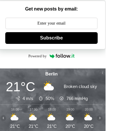
Get new posts by email:
Subscribe
Powered by
Berlin
21°C
Broken cloud sky
4 m/s
50%
766
mmHg
16:00
17:00
18:00
19:00
20:00
21:00
22:00
‹
›
21°C
21°C
21°C
20°C
20°C
19°C
17°C