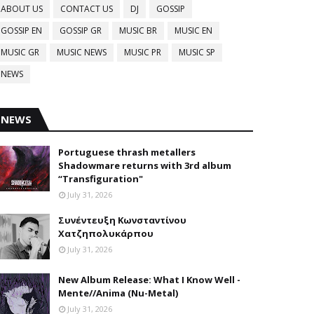
ABOUT US
CONTACT US
DJ
GOSSIP
GOSSIP EN
GOSSIP GR
MUSIC BR
MUSIC EN
MUSIC GR
MUSIC NEWS
MUSIC PR
MUSIC SP
NEWS
NEWS
Portuguese thrash metallers
Shadowmare returns with 3rd album
“Transfiguration"
July 31, 2026
Συνέντευξη Κωνσταντίνου
Χατζηπολυκάρπου
July 31, 2026
New Album Release: What I Know Well -
Mente//Anima (Nu-Metal)
July 31, 2026