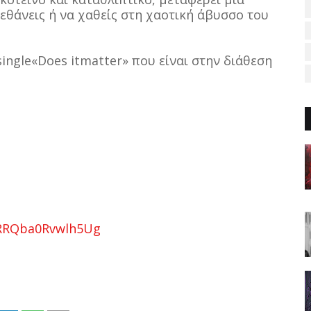
εθάνεις ή να χαθείς στη χαοτική άβυσσο του
ingle«Does itmatter» που είναι στην διάθεση
k6RRQba0Rvwlh5Ug