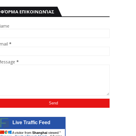
ΦΌΡΜΑ ΕΠΙΚΟΙΝΩΝΊΑΣ
Name
mail
*
essage
*
Live Traffic Feed
A visitor from
Shanghai
viewed "