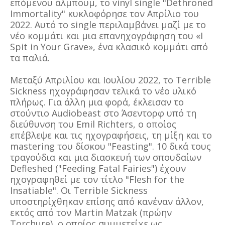
επόμενου άλμπουμ, το vinyl single "Dethroned
Immortality" κυκλοφόρησε τον Απρίλιο του
2022. Αυτό το single περιλαμβάνει μαζί με το
νέο κομμάτι και μια επανηχογράφηση του «I
Spit in Your Grave», ένα κλασικό κομμάτι από
τα παλιά.
Μεταξύ Απριλίου και Ιουλίου 2022, το Terrible
Sickness ηχογράφησαν τελικά το νέο υλικό
πλήρως. Για άλλη μια φορά, έκλεισαν το
στούντιο Audiobeast στο Άσεντορφ υπό τη
διεύθυνση του Emil Richters, ο οποίος
επέβλεψε και τις ηχογραφήσεις, τη μίξη και το
mastering του δίσκου "Feasting". 10 δικά τους
τραγούδια και μια διασκευή των σπουδαίων
Defleshed ("Feeding Fatal Fairies") έχουν
ηχογραφηθεί με τον τίτλο "Flesh for the
Insatiable". Οι Terrible Sickness
υποστηρίχθηκαν επίσης από κανέναν άλλον,
εκτός από τον Martin Matzak (πρώην
Torchure), ο οποίος συμμετείχε ως