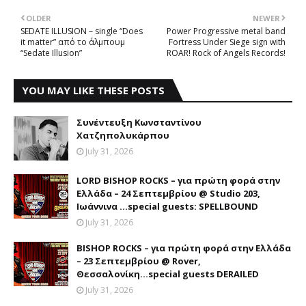
OLDER
NEWER
SEDATE ILLUSION – single “Does
Power Progressive metal band
it matter” από το άλμπουμ
Fortress Under Siege sign with
“Sedate Illusion”
ROAR! Rock of Angels Records!
YOU MAY LIKE THESE POSTS
Συνέντευξη Κωνσταντίνου
Χατζηπολυκάρπου
July 31, 2026
LORD BISHOP ROCKS – για πρώτη φορά στην
Ελλάδα – 24 Σεπτεμβρίου @ Studio 203,
Ιωάννινα …special guests: SPELLBOUND
July 31, 2026
BISHOP ROCKS – για πρώτη φορά στην Ελλάδα
– 23 Σεπτεμβρίου @ Rover,
Θεσσαλονίκη...special guests DERAILED
July 31, 2026