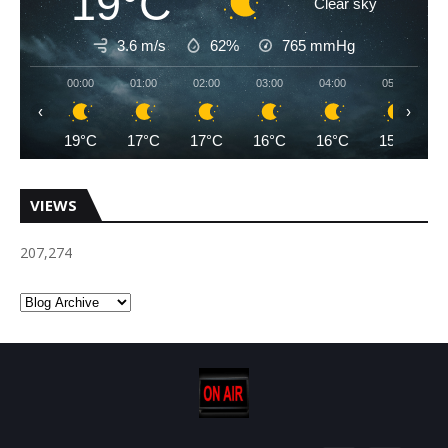
19°C
Clear sky
3.6 m/s
62%
765
mmHg
00:00
01:00
02:00
03:00
04:00
05:00
‹
›
19°C
17°C
17°C
16°C
16°C
15°C
VIEWS
207,274