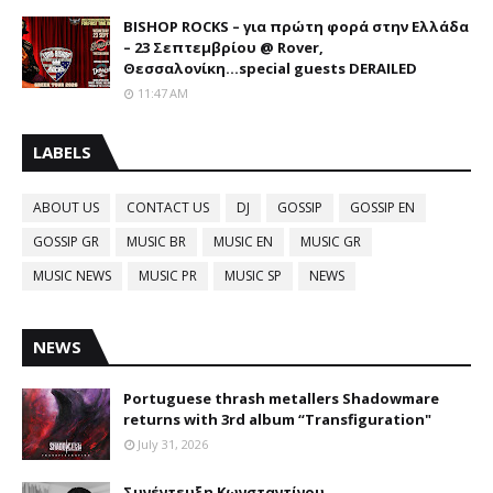
BISHOP ROCKS – για πρώτη φορά στην Ελλάδα
– 23 Σεπτεμβρίου @ Rover,
Θεσσαλονίκη...special guests DERAILED
11:47 AM
LABELS
ABOUT US
CONTACT US
DJ
GOSSIP
GOSSIP EN
GOSSIP GR
MUSIC BR
MUSIC EN
MUSIC GR
MUSIC NEWS
MUSIC PR
MUSIC SP
NEWS
NEWS
Portuguese thrash metallers Shadowmare
returns with 3rd album “Transfiguration"
July 31, 2026
Συνέντευξη Κωνσταντίνου