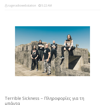
rageradiowebstation
5:22 AM
Terrible Sickness – Πληροφορίες για τη
μπάντα