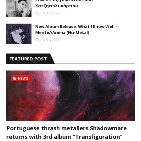
Χατζηπολυκάρπου
July 31, 2026
New Album Release: What I Know Well -
Mente//Anima (Nu-Metal)
July 31, 2026
FEATURED POST
NEWS
Portuguese thrash metallers Shadowmare
returns with 3rd album “Transfiguration"