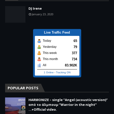
DJ Irene
January 23, 2020
Live Traffic Feed
65
Today
79
Yesterday
377
This week
734
This month
83.902K
All
1 Online
-
Tracking ON
POPULAR POSTS
HARMONIZE – single “Angel (acoustic version)”
από το άλμπουμ “Warrior in the night”
...+Official video.