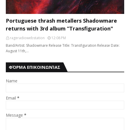
Portuguese thrash metallers Shadowmare
returns with 3rd album “Transfiguration"
rageradiowebstation
12:08 PM
Band/Artist: Shadowmare Release Title: Transfiguration Release Date:
August 11th,…
ΦΌΡΜΑ ΕΠΙΚΟΙΝΩΝΊΑΣ
Name
Email
*
Message
*