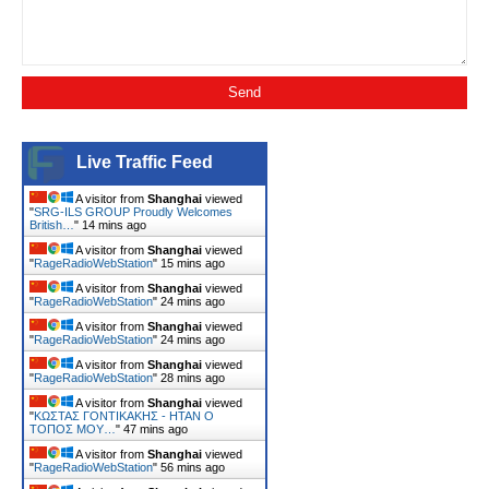
Live Traffic Feed
A visitor from
Shanghai
viewed
"
SRG-ILS GROUP Proudly Welcomes
British…
"
14 mins ago
A visitor from
Shanghai
viewed
"
RageRadioWebStation
"
15 mins ago
A visitor from
Shanghai
viewed
"
RageRadioWebStation
"
24 mins ago
A visitor from
Shanghai
viewed
"
RageRadioWebStation
"
24 mins ago
A visitor from
Shanghai
viewed
"
RageRadioWebStation
"
28 mins ago
A visitor from
Shanghai
viewed
"
ΚΩΣΤΑΣ ΓΟΝΤΙΚΑΚΗΣ - ΗΤΑΝ Ο
ΤΟΠΟΣ ΜΟΥ…
"
47 mins ago
A visitor from
Shanghai
viewed
"
RageRadioWebStation
"
56 mins ago