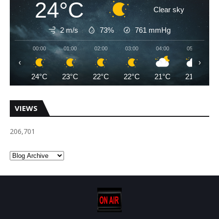
24°C
Clear sky
2 m/s
73%
761
mmHg
00:00
01:00
02:00
03:00
04:00
05:00
‹
›
24°C
23°C
22°C
22°C
21°C
21°C
VIEWS
206,701