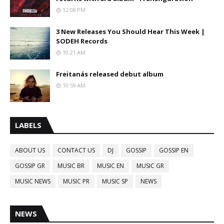
12:08 PM
3 New Releases You Should Hear This Week |
SODEH Records
10:21 AM
Freitanás released debut album
10:59 AM
LABELS
ABOUT US
CONTACT US
DJ
GOSSIP
GOSSIP EN
GOSSIP GR
MUSIC BR
MUSIC EN
MUSIC GR
MUSIC NEWS
MUSIC PR
MUSIC SP
NEWS
NEWS