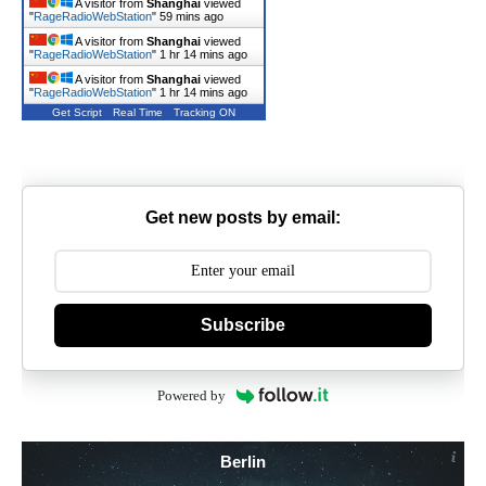
A visitor from
Shanghai
viewed
"
RageRadioWebStation
"
59 mins ago
A visitor from
Shanghai
viewed
"
RageRadioWebStation
"
1 hr 14 mins ago
A visitor from
Shanghai
viewed
"
RageRadioWebStation
"
1 hr 14 mins ago
Get Script
Real Time
Tracking ON
Get new posts by email:
Subscribe
Powered by
Berlin