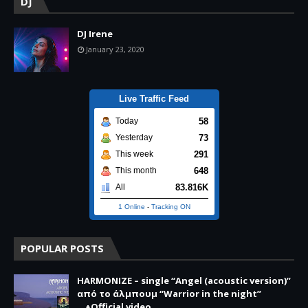
DJ
DJ Irene
January 23, 2020
Live Traffic Feed
58
Today
73
Yesterday
291
This week
648
This month
83.816K
All
1 Online
-
Tracking ON
POPULAR POSTS
HARMONIZE – single “Angel (acoustic version)”
από το άλμπουμ “Warrior in the night”
...+Official video.