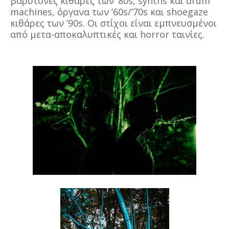
βαρύτονες κιθάρες των ’80s, synths και drum
machines, όργανα των ’60s/’70s και shoegaze
κιθάρες των ’90s. Οι στίχοι είναι εμπνευσμένοι
από μετα-αποκαλυπτικές και horror ταινίες.