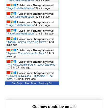
A visitor from
Shanghai
viewed
"
RageRadioWebStation
"
37 mins ago
A visitor from
Shanghai
viewed
"
RageRadioWebStation
"
37 mins ago
A visitor from
Shanghai
viewed
"
RageRadioWebStation
"
48 mins ago
A visitor from
Shanghai
viewed
"
RageRadioWebStation
"
1 hr 3 mins ago
A visitor from
Shanghai
viewed
"
Ifigenia - Xριστούγεννα Για Μένα
"
1 hr 3
mins ago
A visitor from
Shanghai
viewed
"
Ifigenia - Xριστούγεννα Για Μένα
"
1 hr 3
mins ago
A visitor from
Shanghai
viewed
"
Νέα Κυκλοφορία Φώτης Τζουανόπουλος -
…
"
1 hr 27 mins ago
A visitor from
Shanghai
viewed
"
New Album Release: THRAKIAN - The
Way…
"
1 hr 39 mins ago
Get Script
Real Time
Tracking ON
Get new posts by email: