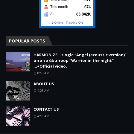
674
This month
83.842K
All
1 Online
-
Tracking ON
POPULAR POSTS
HARMONIZE – single “Angel (acoustic version)”
από το άλμπουμ “Warrior in the night”
...+Official video.
8:53 AM
ABOUT US
4:23 AM
CONTACT US
4:51 AM