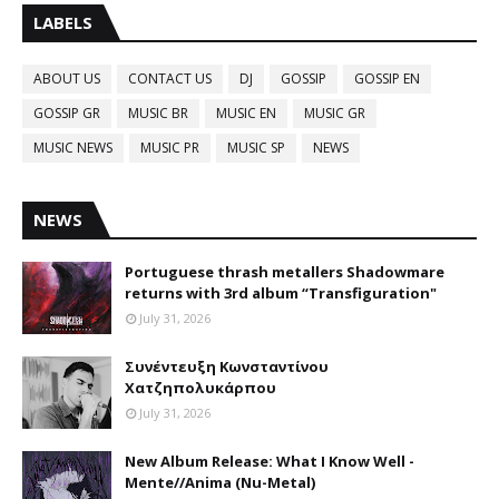
LABELS
ABOUT US
CONTACT US
DJ
GOSSIP
GOSSIP EN
GOSSIP GR
MUSIC BR
MUSIC EN
MUSIC GR
MUSIC NEWS
MUSIC PR
MUSIC SP
NEWS
NEWS
Portuguese thrash metallers Shadowmare
returns with 3rd album “Transfiguration"
July 31, 2026
Συνέντευξη Κωνσταντίνου
Χατζηπολυκάρπου
July 31, 2026
New Album Release: What I Know Well -
Mente//Anima (Nu-Metal)