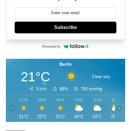
Subscribe
Powered by
Berlin
21°C
Clear sky
3 m/s
88%
762
mmHg
07:00
08:00
09:00
10:00
11:00
12:00
‹
›
21°C
22°C
23°C
24°C
24°C
25°C