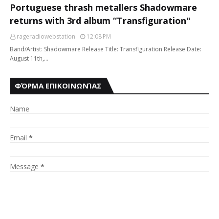
Portuguese thrash metallers Shadowmare
returns with 3rd album “Transfiguration"
rageradiowebstation
12:08 PM
Band/Artist: Shadowmare Release Title: Transfiguration Release Date:
August 11th,…
ΦΌΡΜΑ ΕΠΙΚΟΙΝΩΝΊΑΣ
Name
Email
*
Message
*