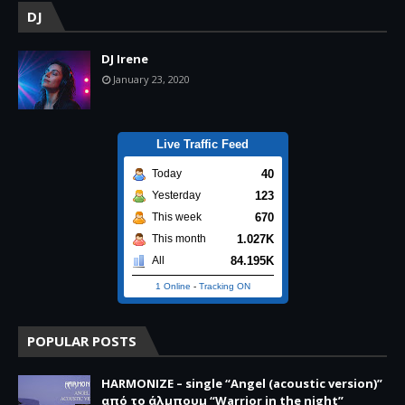
DJ
DJ Irene
January 23, 2020
Live Traffic Feed
40
Today
123
Yesterday
670
This week
1.027K
This month
84.195K
All
1 Online
-
Tracking ON
POPULAR POSTS
HARMONIZE – single “Angel (acoustic version)”
από το άλμπουμ “Warrior in the night”