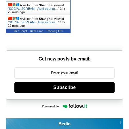
A visitor from
Shanghai
viewed
"
SOCIAL SCREAM - Αυτά είναι τα…
"
1 hr
22 mins ago
A visitor from
Shanghai
viewed
"
SOCIAL SCREAM - Αυτά είναι τα…
"
1 hr
22 mins ago
Get Script
Real Time
Tracking ON
Get new posts by email:
Subscribe
Powered by
Berlin