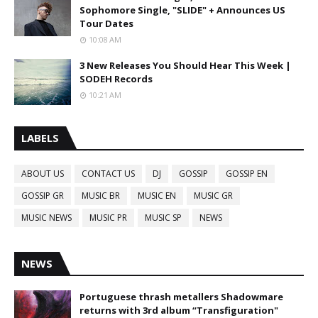
Sophomore Single, "SLIDE" + Announces US
Tour Dates
10:08 AM
3 New Releases You Should Hear This Week |
SODEH Records
10:21 AM
LABELS
ABOUT US
CONTACT US
DJ
GOSSIP
GOSSIP EN
GOSSIP GR
MUSIC BR
MUSIC EN
MUSIC GR
MUSIC NEWS
MUSIC PR
MUSIC SP
NEWS
NEWS
Portuguese thrash metallers Shadowmare
returns with 3rd album “Transfiguration"