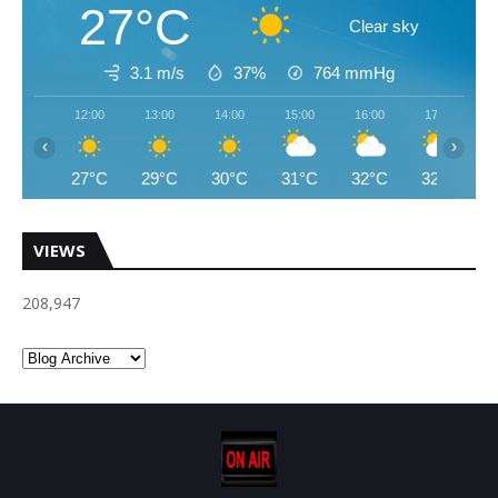
27°C
Clear sky
3.1 m/s
37%
764
mmHg
12:00
13:00
14:00
15:00
16:00
17:00
‹
›
27°C
29°C
30°C
31°C
32°C
32°C
VIEWS
208,947