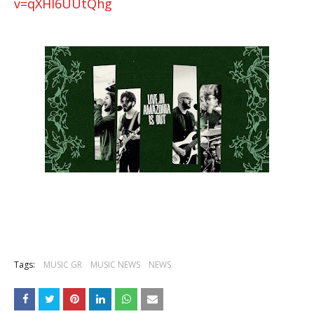
v=qXHI6UUtQhg
Tags:
MUSIC GR
MUSIC NEWS
NEWS