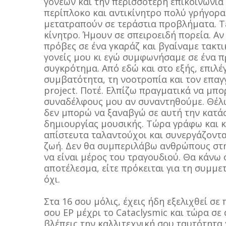
γονέων και την περισσότερη επικοινωνία
περίπλοκο και αντικίνητρο πολύ γρήγορα
μετατραπούν σε τεράστια προβλήματα. Τε
κίνητρο. Ήμουν σε σπειροειδή πορεία. Α
πρόβες σε ένα γκαράζ και βγαίναμε τακτικ
γονείς μου κι εγώ συμφωνήσαμε σε ένα π
συγκρότημα. Από εδώ και στο εξής, επιλ
συμβατότητα, τη νοοτροπία και τον επαγ
project. Ποτέ. Ελπίζω πραγματικά να μπ
συναδέλφους μου αν συναντηθούμε. Θέλω 
δεν μπορώ να ξαναβγώ σε αυτή την κατά
δημιουργίας μουσικής. Τώρα γράφω και 
απίστευτα ταλαντούχοι και συνεργάζονται
ζωή. Δεν θα συμπεριλάβω ανθρώπους στη 
να είναι μέρος του τραγουδιού. Θα κάνω ό
αποτέλεσμα, είτε πρόκειται για τη συμμε
όχι.
Στα 16 σου μόλις, έχεις ήδη εξελιχθεί σ
σου EP μέχρι το Cataclysmic και τώρα σε
βλέπεις την καλλιτεχνική σου ταυτότητα 