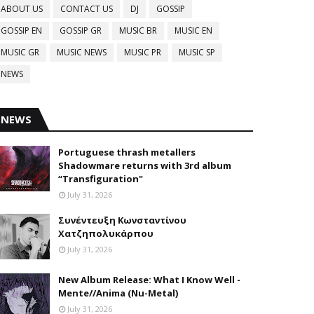
ABOUT US
CONTACT US
DJ
GOSSIP
GOSSIP EN
GOSSIP GR
MUSIC BR
MUSIC EN
MUSIC GR
MUSIC NEWS
MUSIC PR
MUSIC SP
NEWS
NEWS
Portuguese thrash metallers
Shadowmare returns with 3rd album
“Transfiguration"
July 31, 2026
Συνέντευξη Κωνσταντίνου
Χατζηπολυκάρπου
July 31, 2026
New Album Release: What I Know Well -
Mente//Anima (Nu-Metal)
July 31, 2026