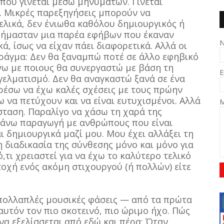
 που γίνεται μέσω μηνυμάτων. Γίνεται
. Μικρές παρεξηγήσεις μπορούν να
λικά, δεν ένιωθα καθόλου δημιουργικός ή
ν ήμασταν μια παρέα εφήβων που έκαναν
ά, ίσως να είχαν πάει διαφορετικά. Αλλά οι
ράγμα: Δεν θα ξαναμπώ ποτέ σε άλλο εφηβικό
έγω με ποιους θα συνεργαστώ με βάση τη
E
γελματισμό. Δεν θα αναγκαστώ ξανά σε ένα
ορέσω να έχω καλές σχέσεις με τους πρώην
να πετύχουν και να είναι ευτυχισμένοι. Αλλά
M
σταση. Παραλίγο να χάσω τη χαρά της
κάνω παραγωγή με ανθρώπους που είναι
 δημιουργικά μαζί μου. Μου έχει αλλάξει τη
διαδικασία της σύνθεσης μόνο και μόνο για
,τι χρειαστεί για να έχω το καλύτερο τελικό
τοχή ενός ακόμη στιχουργού (ή πολλών) είτε
ε πολλαπλές μουσικές φάσεις — από τα πρώτα
 αυτόν τον πιο σκοτεινό, πιο ώριμο ήχο. Πώς
να εξελίσσεται από εδώ και πέρα; Όταν