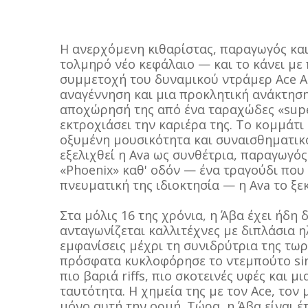
Η ανερχόμενη κιθαρίστας, παραγωγός και
τολμηρό νέο κεφάλαιο — και το κάνει με π
συμμετοχή του δυναμικού ντράμερ Ace A
αναγέννηση και μια προκλητική ανάκτηση
αποχώρησή της από ένα ταραχώδες «supe
εκτροχιάσει την καριέρα της. Το κομμάτι
οξυμένη μουσικότητα και συναισθηματικ
εξελιχθεί η Ava ως συνθέτρια, παραγωγός 
«Phoenix» καθ' οδόν — ένα τραγούδι που
πνευματική της ιδιοκτησία — η Ava το ξεκ
Στα μόλις 16 της χρόνια, η Άβα έχει ήδη
ανταγωνίζεται καλλιτέχνες με διπλάσια ηλ
εμφανίσεις μέχρι τη συνιδρύτρια της τωρ
πρόσφατα κυκλοφόρησε το ντεμπούτο sing
πιο βαριά riffs, πιο σκοτεινές υφές και μ
ταυτότητα. Η χημεία της με τον Ace, τον
μόνο αυτή την ορμή. Τώρα, η Άβα είναι έ