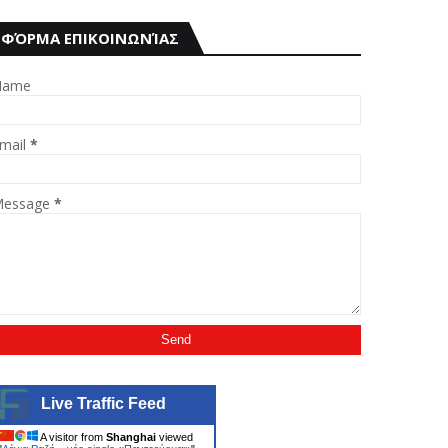
ΦΌΡΜΑ ΕΠΙΚΟΙΝΩΝΊΑΣ
Name
mail
*
essage
*
Live Traffic Feed
A visitor from
Shanghai
viewed