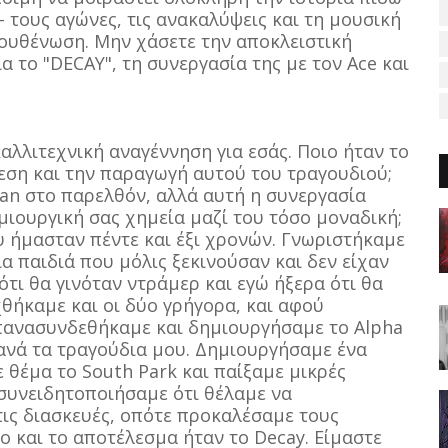
 τους αγώνες, τις ανακαλύψεις και τη μουσική
ξουθένωση. Μην χάσετε την αποκλειστική
α το "DECAY", τη συνεργασία της με τον Ace και
αλλιτεχνική αναγέννηση για εσάς. Ποιο ήταν το
εση και την παραγωγή αυτού του τραγουδιού;
man στο παρελθόν, αλλά αυτή η συνεργασία
ημιουργική σας χημεία μαζί του τόσο μοναδική;
υ ήμασταν πέντε και έξι χρονών. Γνωριστήκαμε
α παιδιά που μόλις ξεκινούσαν και δεν είχαν
ότι θα γινόταν ντράμερ και εγώ ήξερα ότι θα
χθήκαμε και οι δύο γρήγορα, και αφού
πανασυνδεθήκαμε και δημιουργήσαμε το Alpha
ανά τα τραγούδια μου. Δημιουργήσαμε ένα
ε θέμα το South Park και παίξαμε μικρές
 συνειδητοποιήσαμε ότι θέλαμε να
τις διασκευές, οπότε προκαλέσαμε τους
 και το αποτέλεσμα ήταν το Decay. Είμαστε