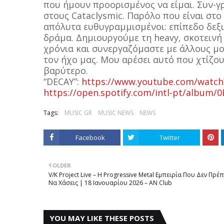
που ήμουν προορισμένος να είμαι. Συν-
στους Cataclysmic. Παρόλο που είναι στο
απόλυτα ευθυγραμμισμένοι: επίπεδο δεξι
δράμα. Δημιουργούμε τη heavy, σκοτειν
χρόνια και συνεργαζόμαστε με άλλους μ
τον ήχο μας. Μου αρέσει αυτό που χτίζουμ
βαρύτερο.
“DECAY”:
https://www.youtube.com/wat
https://open.spotify.com/intl-pt/album
Tags:
MUSIC GR
MUSIC NEWS
NEWS
Facebook
Twitter
OLDER
V/K Project Live – Η Progressive Metal Εμπειρία Που Δεν Πρέπ
Να Χάσεις | 18 Ιανουαρίου 2026 – AN Club
YOU MAY LIKE THESE POSTS