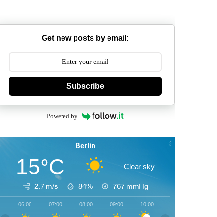
Get new posts by email:
Subscribe
Powered by
Berlin
15°C
Clear sky
2.7 m/s
84%
767
mmHg
06:00
07:00
08:00
09:00
10:00
11:00
12:00