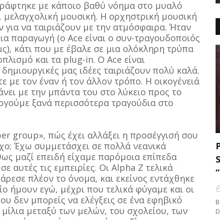
ν γράφτηκε με κάποιο βαθύ νόημα στο μυαλό
ή, μελαγχολική μουσική. Η ορχηστρική μουσική
ν για να ταιριάζουν με την ατμόσφαιρα. Ήταν
ια παραγωγή (ο Ace είναι ο συν-τραγουδοποιός
ς), κάτι που με έβαλε σε μια ολόκληρη τρύπα
λισμό και τα plug-in. Ο Ace είναι
 δημιουργικές μας ιδέες ταιριάζουν πολύ καλά.
 με τον έναν ή τον άλλον τρόπο. Η οικογένειά
άνει με την μπάντα του στο λύκειο προς το
ργούμε ξανά περισσότερα τραγούδια στο
per group», πώς έχει αλλάξει η προσέγγισή σου
γχο; Έχω συμμετάσχει σε πολλά νεανικά
ως μαζί επειδή είχαμε παρόμοια επίπεδα
ε αυτές τις εμπειρίες. Οι Alpha Z τελικά
 άρεσε πλέον το όνομα, και εκείνος εντάχθηκε
ίο ήμουν εγώ, μέχρι που τελικά φύγαμε και οι
υ δεν μπορείς να ελέγξεις σε ένα εφηβικό
B
 μίλια μεταξύ των μελών, του σχολείου, των
D