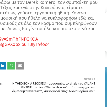
γράφω με τον Derek Romero, τον συμπαίκτη μου
 Τέξας και εγώ στην Καλιφόρνια, είμαστε
οτήτων, γούστο, εργασιακή ηθική. Κανένα
ή μουσική που ήθελα να κυκλοφορήσω εδώ και
ουσικούς σε όλο τον κόσμο που συμπληρώνουν
ε. Απλώς θα γίνεται όλο και πιο σκοτεινό και
ch?v=SmThFNFGKOA
/0BgGVXobxIouT3IyT9foc4
NEWER
ει
Η THEOGONIA RECORDS παρουσιάζει το single των VALIANT
SENTINEL με τίτλο “War In Heaven” από το επερχόμενο
άλμπουμ “Neverealm”, κυκλοφορεί στις 16 Ιανουαρίου 2026