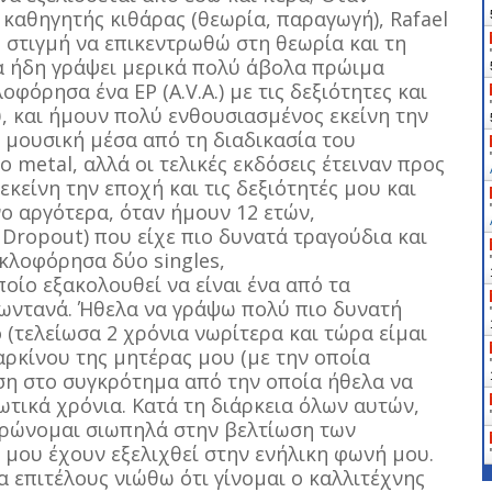
 καθηγητής κιθάρας (θεωρία, παραγωγή), Rafael
ή στιγμή να επικεντρωθώ στη θεωρία και τη
α ήδη γράψει μερικά πολύ άβολα πρώιμα
φόρησα ένα EP (A.V.A.) με τις δεξιότητες και
, και ήμουν πολύ ενθουσιασμένος εκείνη την
η μουσική μέσα από τη διαδικασία του
 metal, αλλά οι τελικές εκδόσεις έτειναν προς
κείνη την εποχή και τις δεξιότητές μου και
νο αργότερα, όταν ήμουν 12 ετών,
Dropout) που είχε πιο δυνατά τραγούδια και
υκλοφόρησα δύο singles,
ίο εξακολουθεί να είναι ένα από τα
ζωντανά. Ήθελα να γράψω πολύ πιο δυνατή
ο (τελείωσα 2 χρόνια νωρίτερα και τώρα είμαι
αρκίνου της μητέρας μου (με την οποία
αση στο συγκρότημα από την οποία ήθελα να
τικά χρόνια. Κατά τη διάρκεια όλων αυτών,
τρώνομαι σιωπηλά στην βελτίωση των
μου έχουν εξελιχθεί στην ενήλικη φωνή μου.
α επιτέλους νιώθω ότι γίνομαι ο καλλιτέχνης