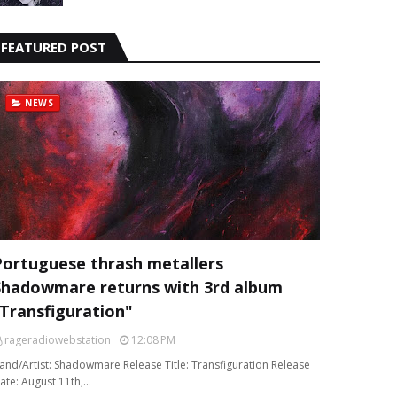
FEATURED POST
NEWS
Portuguese thrash metallers
Shadowmare returns with 3rd album
“Transfiguration"
rageradiowebstation
12:08 PM
and/Artist: Shadowmare Release Title: Transfiguration Release
ate: August 11th,…