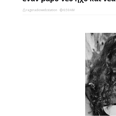
rageradiowebstation
6:59 AM