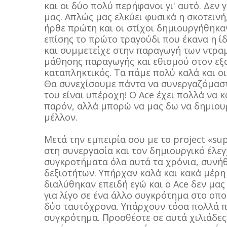
και οι δύο πολύ περήφανοι γι' αυτό. Δε
μας. Απλώς μας ελκύει φυσικά η σκοτειν
ήρθε πρώτη και οι στίχοι δημιουργήθηκα
επίσης το πρώτο τραγούδι που έκανα η ίδ
και συμμετείχε στην παραγωγή των ντραμ
μάθησης παραγωγής και εθισμού στον εξοπ
καταπληκτικός. Τα πάμε πολύ καλά και οι
Θα συνεχίσουμε πάντα να συνεργαζόμαστε
του είναι υπέροχη! Ο Ace έχει πολλά να κ
παρόν, αλλά μπορώ να μας δω να δημιου
μέλλον.
Μετά την εμπειρία σου με το project «su
στη συνεργασία και τον δημιουργικό έλε
συγκροτήματα όλα αυτά τα χρόνια, συνήθ
δεξιοτήτων. Υπήρχαν καλά και κακά μέρη σ
διαλύθηκαν επειδή εγώ και ο Ace δεν μας
για λίγο σε ένα άλλο συγκρότημα στο οπο
δύο ταυτόχρονα. Υπάρχουν τόσα πολλά πο
συγκρότημα. Προσθέστε σε αυτά χιλιάδες