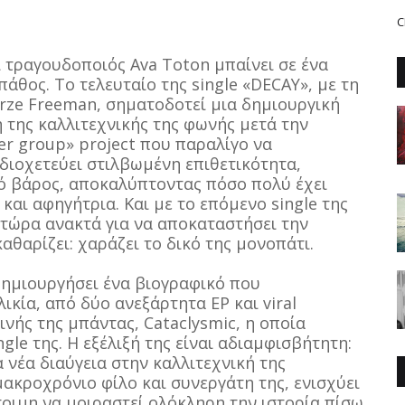
C
 τραγουδοποιός Ava Toton μπαίνει σε ένα
άθος. Το τελευταίο της single «DECAY», με τη
rze Freeman, σηματοδοτεί μια δημιουργική
 της καλλιτεχνικής της φωνής μετά την
r group» project που παραλίγο να
 διοχετεύει στιλβωμένη επιθετικότητα,
ό βάρος, αποκαλύπτοντας πόσο πολύ έχει
και αφηγήτρια. Και με το επόμενο single της
 τώρα ανακτά για να αποκαταστήσει την
αθαρίζει: χαράζει το δικό της μονοπάτι.
 δημιουργήσει ένα βιογραφικό που
ικία, από δύο ανεξάρτητα EP και viral
ινής της μπάντας, Cataclysmic, η οποία
le της. Η εξέλιξή της είναι αδιαμφισβήτητη:
ια νέα διαύγεια στην καλλιτεχνική της
 μακροχρόνιο φίλο και συνεργάτη της, ενισχύει
τοιμη να μοιραστεί ολόκληρη την ιστορία πίσω