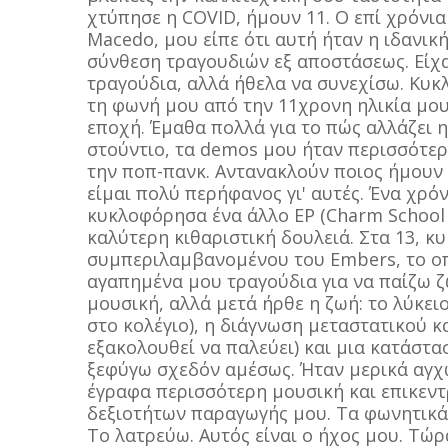
χτύπησε η COVID, ήμουν 11. Ο επί χρόνια
Macedo, μου είπε ότι αυτή ήταν η ιδανικ
σύνθεση τραγουδιών εξ αποστάσεως. Είχ
τραγούδια, αλλά ήθελα να συνεχίσω. Κυκλο
τη φωνή μου από την 11χρονη ηλικία μου
εποχή. Έμαθα πολλά για το πώς αλλάζει 
στούντιο, τα demos μου ήταν περισσότερο
την ποπ-πανκ. Αντανακλούν ποιος ήμουν ε
είμαι πολύ περήφανος γι' αυτές. Ένα χρό
κυκλοφόρησα ένα άλλο EP (Charm School 
καλύτερη κιθαριστική δουλειά. Στα 13, κ
συμπεριλαμβανομένου του Embers, το οπο
αγαπημένα μου τραγούδια για να παίζω 
μουσική, αλλά μετά ήρθε η ζωή: το λύκει
στο κολέγιο), η διάγνωση μεταστατικού κ
εξακολουθεί να παλεύει) και μια κατάστ
ξεφύγω σχεδόν αμέσως. Ήταν μερικά αγχω
έγραφα περισσότερη μουσική και επικεν
δεξιοτήτων παραγωγής μου. Τα φωνητικά 
Το λατρεύω. Αυτός είναι ο ήχος μου. Τώρ