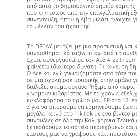
από αυτό το δημιουργικό σημείο καμπής -
που την έσωσε από την επαγγελματική ε
συνέντευξη, όπου η Άβα μιλάει ανοιχτά γι
το μέλλον του ήχου της.
Το DECAY μοιάζει με μια προσωπική και κ
συναισθηματικό ταξίδι πίσω από τη σύνθ
Έχετε συνεργαστεί με τον Ace Arze Free
φαίνεται ιδιαίτερα δυνατή. Τι κάνει τη δ
Ο Ace και εγώ γνωριζόμαστε από τότε πο
σε μια σχολή ροκ μουσικής στην ομάδα γι
διαλέξει ακόμα όργανο. Ήξερε από νωρίς 
γινόμουν κιθαρίστας. Με τα χρόνια εξελι
κυκλοφόρησα το πρώτο μου EP στα 12, ε
Z για να μπορούμε να ερμηνεύουμε ζωντ
μεγάλο κοινό στο TikTok με ένα βίντεο μ
συναυλίες σε όλη την Καλιφόρνια.Τελικά
ξεπεράσουμε το αστείο περιεχόμενο και 
εαυτούς μας να γράψουμε κάτι πρωτότυπο