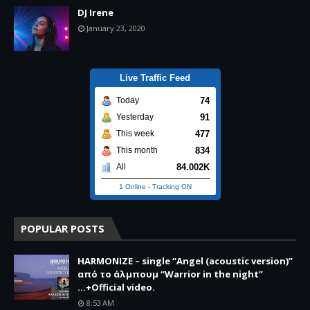
DJ Irene
January 23, 2020
Live Traffic Feed
74
Today
91
Yesterday
477
This week
834
This month
84.002K
All
1 Online
-
Tracking ON
POPULAR POSTS
HARMONIZE – single “Angel (acoustic version)”
από το άλμπουμ “Warrior in the night”
...+Official video.
8:53 AM