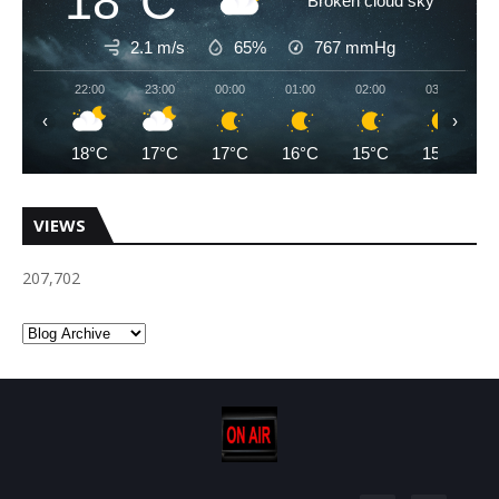
18°C
Broken cloud sky
2.1 m/s
65%
767
mmHg
22:00
23:00
00:00
01:00
02:00
03:00
‹
›
18°C
17°C
17°C
16°C
15°C
15°C
VIEWS
207,702