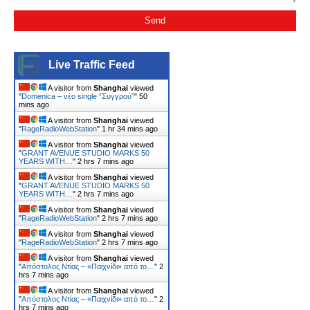
Live Traffic Feed
A visitor from
Shanghai
viewed
"
Domenica – νέο single “Συγγρού”
"
50
mins ago
A visitor from
Shanghai
viewed
"
RageRadioWebStation
"
1 hr 34 mins ago
A visitor from
Shanghai
viewed
"
GRANT AVENUE STUDIO MARKS 50
YEARS WITH…
"
2 hrs 7 mins ago
A visitor from
Shanghai
viewed
"
GRANT AVENUE STUDIO MARKS 50
YEARS WITH…
"
2 hrs 7 mins ago
A visitor from
Shanghai
viewed
"
RageRadioWebStation
"
2 hrs 7 mins ago
A visitor from
Shanghai
viewed
"
RageRadioWebStation
"
2 hrs 7 mins ago
A visitor from
Shanghai
viewed
"
Απόστολος Ντίας – «Παιχνίδι» από το…
"
2
hrs 7 mins ago
A visitor from
Shanghai
viewed
"
Απόστολος Ντίας – «Παιχνίδι» από το…
"
2
hrs 7 mins ago