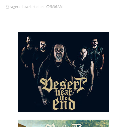
rageradiowebstation
5:36 AM