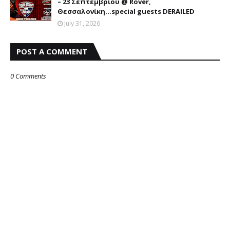
– 23 Σεπτεμβρίου @ Rover,
Θεσσαλονίκη...special guests DERAILED
July 31, 2026
POST A COMMENT
0 Comments