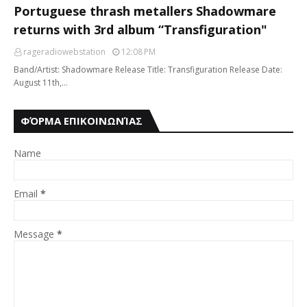
Portuguese thrash metallers Shadowmare
returns with 3rd album “Transfiguration"
rageradiowebstation
12:08 PM
Band/Artist: Shadowmare Release Title: Transfiguration Release Date:
August 11th,…
ΦΌΡΜΑ ΕΠΙΚΟΙΝΩΝΊΑΣ
Name
Email
*
Message
*