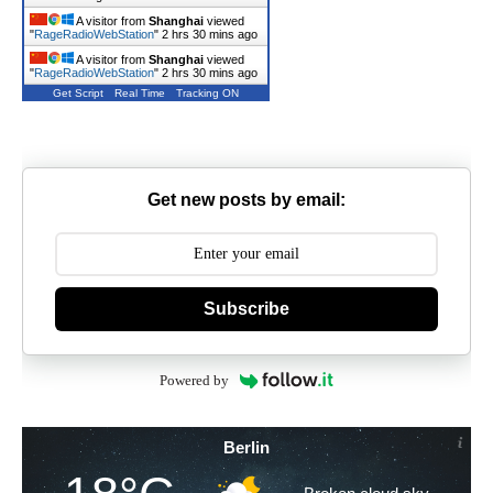
A visitor from
Shanghai
viewed
"
RageRadioWebStation
"
2 hrs 30 mins ago
A visitor from
Shanghai
viewed
"
RageRadioWebStation
"
2 hrs 30 mins ago
Get Script
Real Time
Tracking ON
Get new posts by email:
Subscribe
Powered by
Berlin