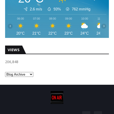
2.6 m/s
93%
762
mmHg
06:00
07:00
08:00
09:00
10:00
11:00
‹
›
20°C
21°C
22°C
23°C
24°C
24°C
VIEWS
206,848