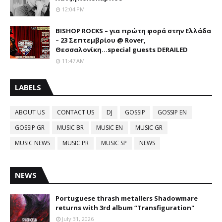
12:04 PM
BISHOP ROCKS – για πρώτη φορά στην Ελλάδα
– 23 Σεπτεμβρίου @ Rover,
Θεσσαλονίκη...special guests DERAILED
11:47 AM
LABELS
ABOUT US
CONTACT US
DJ
GOSSIP
GOSSIP EN
GOSSIP GR
MUSIC BR
MUSIC EN
MUSIC GR
MUSIC NEWS
MUSIC PR
MUSIC SP
NEWS
NEWS
Portuguese thrash metallers Shadowmare
returns with 3rd album “Transfiguration"
July 31, 2026