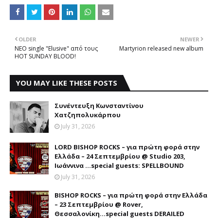
OLDER
NEWER
NEO single "Elusive" από τους
Martyrion released new album
HOT SUNDAY BLOOD!
YOU MAY LIKE THESE POSTS
Συνέντευξη Κωνσταντίνου
Χατζηπολυκάρπου
July 31, 2026
LORD BISHOP ROCKS – για πρώτη φορά στην
Ελλάδα – 24 Σεπτεμβρίου @ Studio 203,
Ιωάννινα …special guests: SPELLBOUND
July 31, 2026
BISHOP ROCKS – για πρώτη φορά στην Ελλάδα
– 23 Σεπτεμβρίου @ Rover,
Θεσσαλονίκη...special guests DERAILED