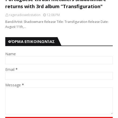
returns with 3rd album “Transfiguration"
rageradiowebstation
12:08 PM
Band/Artist: Shadowmare Release Title: Transfiguration Release Date:
August 11th,…
ΦΌΡΜΑ ΕΠΙΚΟΙΝΩΝΊΑΣ
Name
Email
*
Message
*