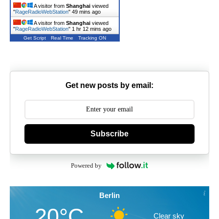
A visitor from
Shanghai
viewed
"
RageRadioWebStation
"
49 mins ago
A visitor from
Shanghai
viewed
"
RageRadioWebStation
"
1 hr 12 mins ago
Get Script
Real Time
Tracking ON
Get new posts by email:
Subscribe
Powered by
Berlin
20°C
Clear sky