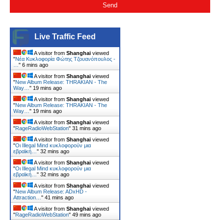
Live Traffic Feed
A visitor from
Shanghai
viewed
"
Νέα Κυκλοφορία Φώτης Τζουανόπουλος -
…
"
6 mins ago
A visitor from
Shanghai
viewed
"
New Album Release: THRAKIAN - The
Way…
"
19 mins ago
A visitor from
Shanghai
viewed
"
New Album Release: THRAKIAN - The
Way…
"
19 mins ago
A visitor from
Shanghai
viewed
"
RageRadioWebStation
"
31 mins ago
A visitor from
Shanghai
viewed
"
Οι Illegal Mind κυκλοφορούν μια
εβραϊκή…
"
32 mins ago
A visitor from
Shanghai
viewed
"
Οι Illegal Mind κυκλοφορούν μια
εβραϊκή…
"
32 mins ago
A visitor from
Shanghai
viewed
"
New Album Release: ADxHD -
Attraction…
"
41 mins ago
A visitor from
Shanghai
viewed
"
RageRadioWebStation
"
49 mins ago