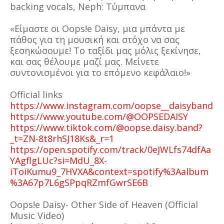
backing vocals, Neph: Τύμπανα
«Είμαστε οι Oops!e Daisy, μια μπάντα με
πάθος για τη μουσική και στόχο να σας
ξεσηκώσουμε! Το ταξίδι μας μόλις ξεκίνησε,
και σας θέλουμε μαζί μας. Μείνετε
συντονισμένοι για το επόμενο κεφάλαιο!»
Official links
https://www.instagram.com/oopse__daisyband
https://www.youtube.com/@OOPSEDAISY
https://www.tiktok.com/@oopse.daisy.band?
_t=ZN-8t8rhSJ18Ks&_r=1
https://open.spotify.com/track/0eJWLfs74dfAa
YAgflgLUc?si=MdU_8X-
iToiKumu9_7HVXA&context=spotify%3Aalbum
%3A67p7L6gSPpqRZmfGwrSE6B
Oops!e Daisy- Other Side of Heaven (Official
Music Video)