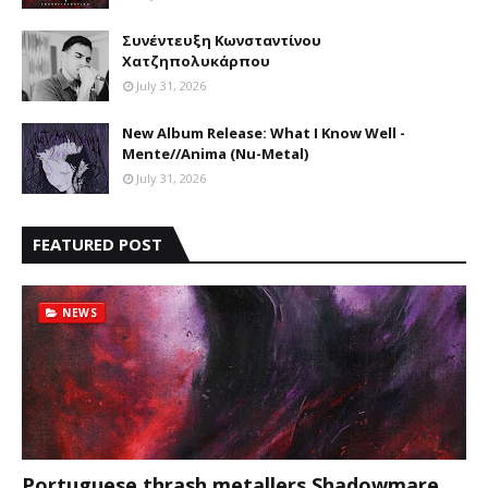
Συνέντευξη Κωνσταντίνου
Χατζηπολυκάρπου
July 31, 2026
New Album Release: What I Know Well -
Mente//Anima (Nu-Metal)
July 31, 2026
FEATURED POST
NEWS
Portuguese thrash metallers Shadowmare