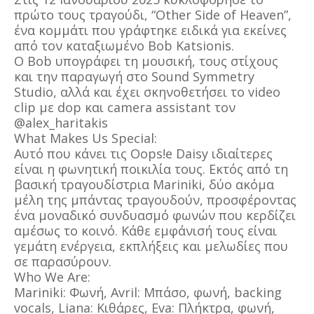
πρώτο τους τραγούδι, “Other Side of Heaven”,
ένα κομμάτι που γράφτηκε ειδικά για εκείνες
από τον καταξιωμένο Bob Katsionis.
Ο Bob υπογράφει τη μουσική, τους στίχους
και την παραγωγή στο Sound Symmetry
Studio, αλλά και έχει σκηνοθετήσει το video
clip με dop και camera assistant τον
@alex_haritakis
What Makes Us Special:
Αυτό που κάνει τις Oops!e Daisy ιδιαίτερες
είναι η φωνητική ποικιλία τους. Εκτός από τη
βασική τραγουδίστρια Mariniki, δύο ακόμα
μέλη της μπάντας τραγουδούν, προσφέροντας
ένα μοναδικό συνδυασμό φωνών που κερδίζει
αμέσως το κοινό. Κάθε εμφάνισή τους είναι
γεμάτη ενέργεια, εκπλήξεις και μελωδίες που
σε παρασύρουν.
Who We Are:
Μariniki: Φωνή, Avril: Μπάσο, φωνή, backing
vocals, Liana: Κιθάρες, Eva: Πλήκτρα, φωνή,