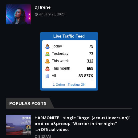
DJ Irene
January 23, 2020
Live Traffic Feed
79
Today
73
Yesterday
312
This week
669
This month
83.837K
All
1 Online
-
Tracking ON
POPULAR POSTS
HARMONIZE – single “Angel (acoustic version)”
από το άλμπουμ “Warrior in the night”
...+Official video.
8:53 AM