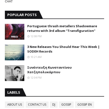
CHAT
POPULAR POSTS
Portuguese thrash metallers Shadowmare
returns with 3rd album “Transfiguration"
12:08 PM
3 New Releases You Should Hear This Week |
SODEH Records
10:21 AM
Συνέντευξη Κωνσταντίνου
Χατζηπολυκάρπου
12:04 PM
LABELS
ABOUT US
CONTACT US
DJ
GOSSIP
GOSSIP EN