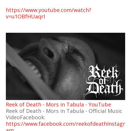
https://www.youtube.com/watch?
v=u1OBfHUaqrI
Reek of Death - Mors in Tabula - YouTube
Reek of Death - Mors in Tabula - Official Music
VideoFacebook:
https://www.facebook.com/reekofdeathInstagr
am
: