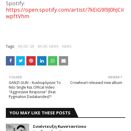
Spotify:
https://open.spotify.com/artist/7kEiG9l9J0hJCiI
wpftVhm
Tags:
MUSIC GR
MUSIC NEWS
NEWS
OLDER
NEWER
GANZI GUN – Κυκλοφόρησε Το
Crowheart released new album
Νέο Single Και Offical Video
"Aggressive Response" (feat.
Pygmalion Dadakarides)"!
YOU MAY LIKE THESE POSTS
Συνέντευξη Κωνσταντίνου