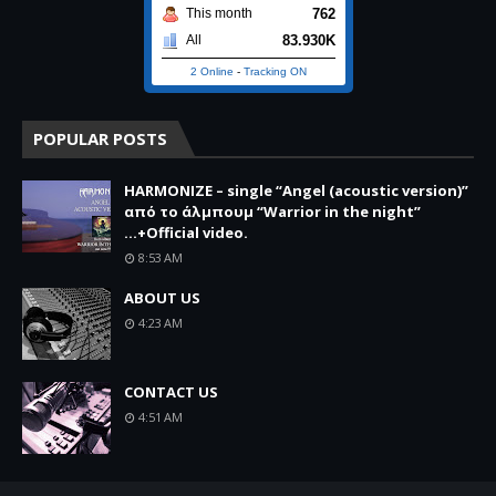
762
This month
83.930K
All
2 Online
-
Tracking ON
POPULAR POSTS
HARMONIZE – single “Angel (acoustic version)”
από το άλμπουμ “Warrior in the night”
...+Official video.
8:53 AM
ABOUT US
4:23 AM
CONTACT US
4:51 AM