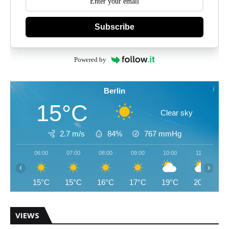
Subscribe
Powered by
Berlin
15°C
Clear sky
2.7 m/s
84%
767
mmHg
06:00
07:00
08:00
09:00
10:00
11:00
‹
›
15°C
15°C
16°C
17°C
19°C
20°C
VIEWS