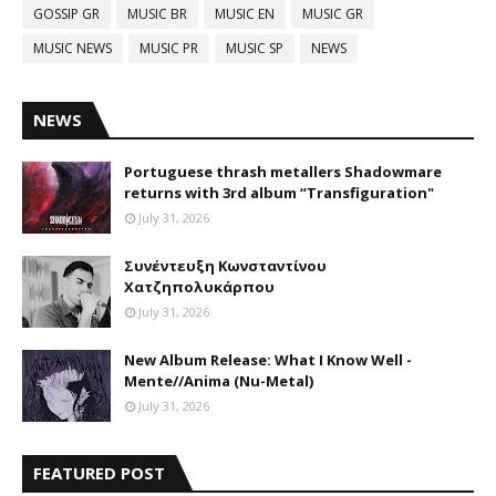
GOSSIP GR
MUSIC BR
MUSIC EN
MUSIC GR
MUSIC NEWS
MUSIC PR
MUSIC SP
NEWS
NEWS
Portuguese thrash metallers Shadowmare
returns with 3rd album “Transfiguration"
July 31, 2026
Συνέντευξη Κωνσταντίνου
Χατζηπολυκάρπου
July 31, 2026
New Album Release: What I Know Well -
Mente//Anima (Nu-Metal)
July 31, 2026
FEATURED POST