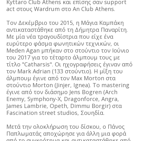
Kyttaro Club Athens και επίσης σαν support
act στους Wardrum στο An Club Athens.
Τον Δεκέμβριο του 2015, η Μάγια Καμπάκη
αντικαταστάθηκε από τη Δήμητρα Παναρίτη.
Με μία νέα τραγουδίστρια που είχε ένα
ευρύτερο φάσμα φωνητικών τεχνικών, οι
Meden Agan μπήκαν στο στούντιο τον Ιούνιο
του 2017 για το τέταρτο άλμπουμ τους με
τίτλο "Catharsis". Οι ηχογραφήσεις έγιναν από
τον Mark Adrian (133 στούντιο). Η μίξη του
άλμπουμ έγινε από τον Max Morton στα
στούντιο Morton (Jinjer, Ignea). Το mastering
έγινε από τον διάσημο Jens Bogren (Arch
Enemy, Symphony-X, Dragonforce, Angra,
James Lambrie, Opeth, Dimmu Borgir) στα
Fascination street studios, Σουηδία.
Μετά την ολοκλήρωση του δίσκου, ο Πάνος
Παπλωματάς αποχώρησε για άλλη μια φορά
από το συγκρότημα και αντικαταστάθηκε από