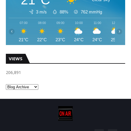
3 m/s
88%
762
mmHg
07:00
08:00
09:00
10:00
11:00
12:00
‹
›
21°C
22°C
23°C
24°C
24°C
25°C
VIEWS
206,891