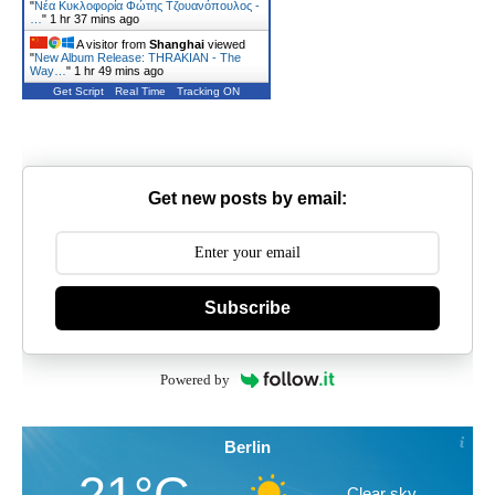
"
Νέα Κυκλοφορία Φώτης Τζουανόπουλος -
…
"
1 hr 37 mins ago
A visitor from
Shanghai
viewed
"
New Album Release: THRAKIAN - The
Way…
"
1 hr 49 mins ago
Get Script
Real Time
Tracking ON
Get new posts by email:
Subscribe
Powered by
Berlin
21°C
Clear sky