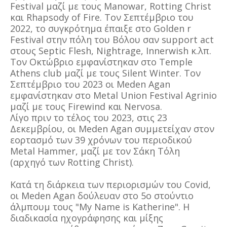
Festival μαζί με τους Manowar, Rotting Christ
και Rhapsody of Fire. Τον Σεπτέμβριο του
2022, το συγκρότημα έπαιξε στο Golden r
Festival στην πόλη του Βόλου σαν support act
στους Septic Flesh, Nightrage, Innerwish κ.λπ.
Τον Οκτώβριο εμφανίστηκαν στο Temple
Athens club μαζί με τους Silent Winter. Τον
Σεπτέμβριο του 2023 οι Meden Agan
εμφανίστηκαν στο Metal Union Festival Agrinio
μαζί με τους Firewind και Nervosa.
Λίγο πριν το τέλος του 2023, στις 23
Δεκεμβρίου, οι Meden Agan συμμετείχαν στον
εορτασμό των 39 χρόνων του περιοδικού
Metal Hammer, μαζί με τον Σάκη Τόλη
(αρχηγό των Rotting Christ).
Κατά τη διάρκεια των περιορισμών του Covid,
οι Meden Agan δούλευαν στο 5ο στούντιο
άλμπουμ τους "My Name is Katherine". Η
διαδικασία ηχογράφησης και μίξης