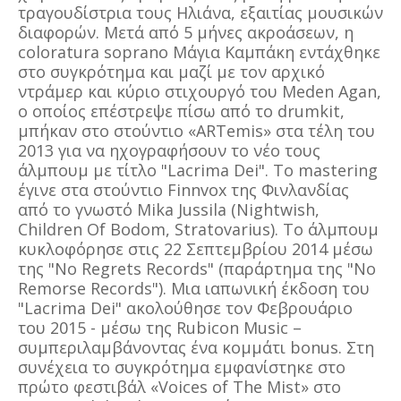
τραγουδίστρια τους Ηλιάνα, εξαιτίας μουσικών
διαφορών. Μετά από 5 μήνες ακροάσεων, η
coloratura soprano Μάγια Καμπάκη εντάχθηκε
στο συγκρότημα και μαζί με τον αρχικό
ντράμερ και κύριο στιχουργό του Meden Agan,
ο οποίος επέστρεψε πίσω από το drumkit,
μπήκαν στο στούντιο «ARTemis» στα τέλη του
2013 για να ηχογραφήσουν το νέο τους
άλμπουμ με τίτλο "Lacrima Dei". Το mastering
έγινε στα στούντιο Finnvox της Φινλανδίας
από το γνωστό Mika Jussila (Nightwish,
Children Of Bodom, Stratovarius). Το άλμπουμ
κυκλοφόρησε στις 22 Σεπτεμβρίου 2014 μέσω
της "No Regrets Records" (παράρτημα της "No
Remorse Records"). Μια ιαπωνική έκδοση του
"Lacrima Dei" ακολούθησε τον Φεβρουάριο
του 2015 - μέσω της Rubicon Music –
συμπεριλαμβάνοντας ένα κομμάτι bonus. Στη
συνέχεια το συγκρότημα εμφανίστηκε στο
πρώτο φεστιβάλ «Voices of The Mist» στο