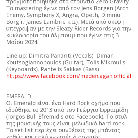
πραγματοποιήθηκε στα στούντιο Zero Gravity.
Το mastering έγινε από τον Jens Borgen (Arch
Enemy, Symphony X, Angra, Opeth, Dimmu
Borgir, James Lambrie κ.α.). Μετά από σκέψη
υπέγραψαν με την Sleazy Rider Records για την
κυκλοφορία του άλμπουμ που έγινε στις 3
Μαΐου 2024.
Line up: Dimitra Panariti (Vocals), Diman
Koutsogiannopoulos (Guitar), Tolis Mikroulis
(Keyboards), Pantelis Sakkas (Bass)
https://www.facebook.com/meden.agan.official
EMERALD
Οι Emerald είναι ένα Hard Rock σχήμα που
ιδρύθηκε το 2013 από τον Γεώργιο Εφραιμίδη
(Iorgos Buli Efremidis στο Facebook). Το στυλ
της μουσικής τους είναι μελωδικό hard rock.
Το set list περιέχει συνθέσεις της μπάντας
καθώς και πολύ γνωστές διασκευές