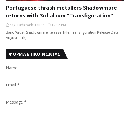
Portuguese thrash metallers Shadowmare
returns with 3rd album “Transfiguration"
rageradiowebstation
12:08 PM
Band/Artist: Shadowmare Release Title: Transfiguration Release Date:
August 11th,…
ΦΌΡΜΑ ΕΠΙΚΟΙΝΩΝΊΑΣ
Name
Email
*
Message
*