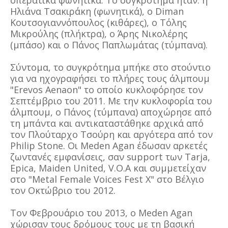
οπερατικά φωνητικά. Το συγκρότημα ήταν: η
Ηλιάνα Τσακιράκη (φωνητικά), ο Diman
Κουτσογιαννόπουλος (κιθάρες), ο Τόλης
Μικρούλης (πλήκτρα), ο Άρης Νικολέρης
(μπάσο) και ο Πάνος Παπλωμάτας (τύμπανα).
Σύντομα, το συγκρότημα μπήκε στο στούντιο
για να ηχογραφήσει το πλήρες τους άλμπουμ
"Erevos Aenaon" το οποίο κυκλοφόρησε τον
Σεπτέμβριο του 2011. Με την κυκλοφορία του
άλμπουμ, ο Πάνος (τύμπανα) αποχώρησε από
τη μπάντα και αντικαταστάθηκε αρχικά από
τον Πλούταρχο Τσούρη και αργότερα από τον
Philip Stone. Οι Meden Agan έδωσαν αρκετές
ζωντανές εμφανίσεις, σαν support των Tarja,
Epica, Maiden United, V.O.A και συμμετείχαν
στο "Metal Female Voices Fest X" στο Βέλγιο
τον Οκτώβριο του 2012.
Τον Φεβρουάριο του 2013, ο Meden Agan
χώρισαν τους δρόμους τους με τη βασική