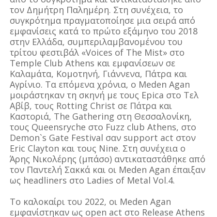
τον Δημήτρη Παλημέρη. Στη συνέχεια, το
συγκρότημα πραγματοποίησε μια σειρά από
εμφανίσεις κατά το πρώτο εξάμηνο του 2018
στην Ελλάδα, συμπεριλαμβανομένου του
τρίτου φεστιβάλ «Voices of The Mist» στο
Temple Club Athens και εμφανίσεων σε
Καλαμάτα, Κομοτηνή, Γιάννενα, Πάτρα και
Αγρίνιο. Τα επόμενα χρόνια, ο Meden Agan
μοιράστηκαν τη σκηνή με τους Epica στο Τελ
Αβίβ, τους Rotting Christ σε Πάτρα και
Καστοριά, The Gathering στη Θεσσαλονίκη,
τους Queensryche στο Fuzz club Athens, στο
Demon`s Gate Festival σαν support act στον
Eric Clayton και τους Nine. Στη συνέχεια ο
Άρης Νικολέρης (μπάσο) αντικαταστάθηκε από
τον Παντελή Σακκά και οι Meden Agan έπαιξαν
ως headliners στο Ladies of Metal Vol.4.
Το καλοκαίρι του 2022, οι Meden Agan
εμφανίστηκαν ως open act στο Release Athens