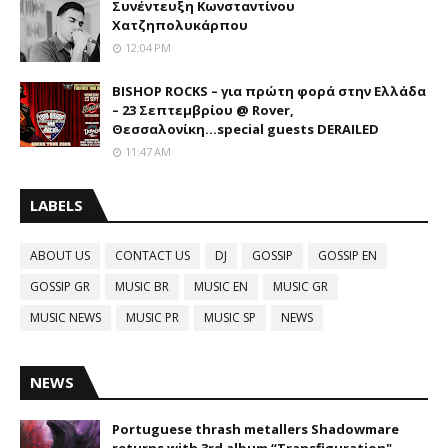
Συνέντευξη Κωνσταντίνου
Χατζηπολυκάρπου
12:04 PM
BISHOP ROCKS – για πρώτη φορά στην Ελλάδα
– 23 Σεπτεμβρίου @ Rover,
Θεσσαλονίκη...special guests DERAILED
11:47 AM
LABELS
ABOUT US
CONTACT US
DJ
GOSSIP
GOSSIP EN
GOSSIP GR
MUSIC BR
MUSIC EN
MUSIC GR
MUSIC NEWS
MUSIC PR
MUSIC SP
NEWS
NEWS
Portuguese thrash metallers Shadowmare