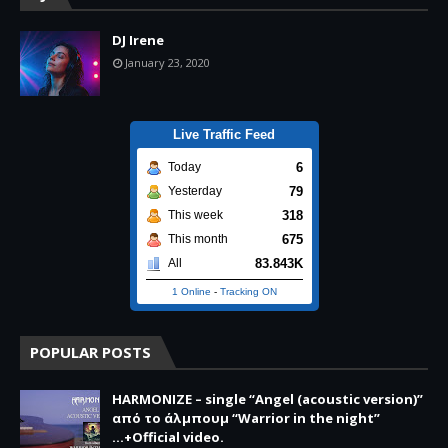
DJ Irene
January 23, 2020
Live Traffic Feed
6
Today
79
Yesterday
318
This week
675
This month
83.843K
All
1 Online
-
Tracking ON
POPULAR POSTS
HARMONIZE – single “Angel (acoustic version)”
από το άλμπουμ “Warrior in the night”
...+Official video.