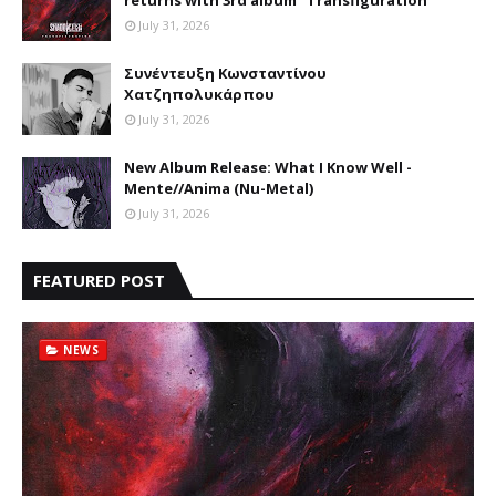
returns with 3rd album “Transfiguration"
July 31, 2026
Συνέντευξη Κωνσταντίνου
Χατζηπολυκάρπου
July 31, 2026
New Album Release: What I Know Well -
Mente//Anima (Nu-Metal)
July 31, 2026
FEATURED POST
NEWS