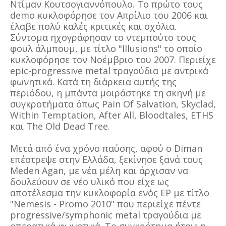
Ντίμαν Κουτσογιαννόπουλο. Το πρώτο τους
demo κυκλοφόρησε τον Απρίλιο του 2006 και
έλαβε πολύ καλές κριτικές και σχόλια.
Σύντομα ηχογράφησαν το ντεμπούτο τους
φουλ άλμπουμ, με τίτλο "Illusions" το οποίο
κυκλοφόρησε τον Νοέμβριο του 2007. Περιείχε
epic-progressive metal τραγούδια με αντρικά
φωνητικά. Κατά τη διάρκεια αυτής της
περιόδου, η μπάντα μοιράστηκε τη σκηνή με
συγκροτήματα όπως Pain Of Salvation, Skyclad,
Within Temptation, After All, Bloodtales, ETHS
και The Old Dead Tree.
Μετά από ένα χρόνο παύσης, αφού ο Diman
επέστρεψε στην Ελλάδα, ξεκίνησε ξανά τους
Meden Agan, με νέα μέλη και άρχισαν να
δουλεύουν σε νέο υλικό που είχε ως
αποτέλεσμα την κυκλοφορία ενός EP με τίτλο
"Nemesis - Promo 2010" που περιείχε πέντε
progressive/symphonic metal τραγούδια με