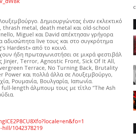
ZV_dW8k
C
 Λουξεμβούργο. Δημιουργώντας έναν εκλεκτικό
hrash metal, death metal και old-school
Ornello, Miguel και David απέκτησαν γρήγορα
τα αδυσώπητα live τους και στο συγκρότημα
s Hardest» από το κοινό.
έχουν ήδη πρωταγωνιστήσει σε μικρά φεστιβάλ
njer, Terror, Agnostic Front, Sick Of It All,
vergreen Terrace, No Turning Back, Brutality
igher Power και πολλά άλλα σε Λουξεμβούργο,
χία, Ρουμανία, Βουλγαρία, Ιαπωνία.
ull-length άλμπουμ τους με τίτλο “The Ash
ούδια.
ahgICE2P8CU8Xfo?locale=en&fo=1
-hill/1042378219