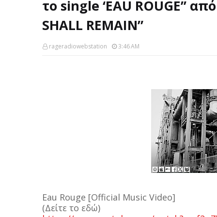
το single ‘EAU ROUGE’’ α
SHALL REMAIN”
rageradiowebstation
3:46 AM
Eau Rouge [Official Music Video]
(Δείτε το εδώ)