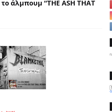
πό το άλμπουμ “THE ASH THAT
r