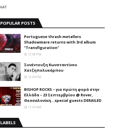
HAT
POPULAR POSTS
Portuguese thrash metallers
Shadowmare returns with 3rd album
“Transfiguration"
12:08 PM
Συνέντευξη Κωνσταντίνου
Χατζηπολυκάρπου
12:04 PM
BISHOP ROCKS – για πρώτη φορά στην
Ελλάδα – 23 Σεπτεμβρίου @ Rover,
Θεσσαλονίκη...special guests DERAILED
11:47 AM
LABELS