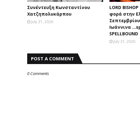
Συνέντευξη Κωνσταντίνου
LORD BISHOP
Χατζηπολυκάρπου
φορά στην Ε
Σεπτεμβρίου 
July 31, 2026
Ιωάννινα …sp
SPELLBOUND
July 31, 2026
POST A COMMENT
0 Comments