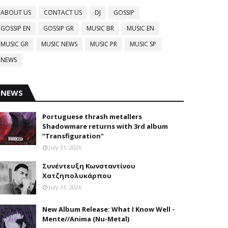
ABOUT US
CONTACT US
DJ
GOSSIP
GOSSIP EN
GOSSIP GR
MUSIC BR
MUSIC EN
MUSIC GR
MUSIC NEWS
MUSIC PR
MUSIC SP
NEWS
NEWS
Portuguese thrash metallers
Shadowmare returns with 3rd album
“Transfiguration"
July 31, 2026
Συνέντευξη Κωνσταντίνου
Χατζηπολυκάρπου
July 31, 2026
New Album Release: What I Know Well -
Mente//Anima (Nu-Metal)