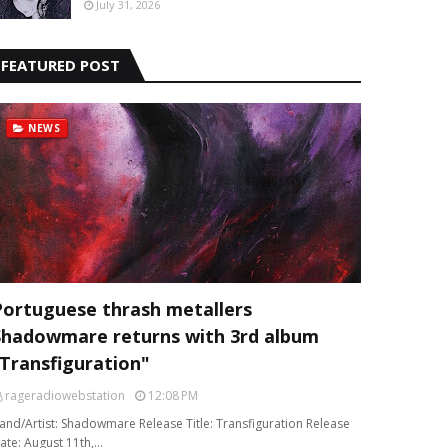
July 31, 2026
FEATURED POST
NEWS
Portuguese thrash metallers
Shadowmare returns with 3rd album
“Transfiguration"
rageradiowebstation
12:08 PM
and/Artist: Shadowmare Release Title: Transfiguration Release
ate: August 11th,…