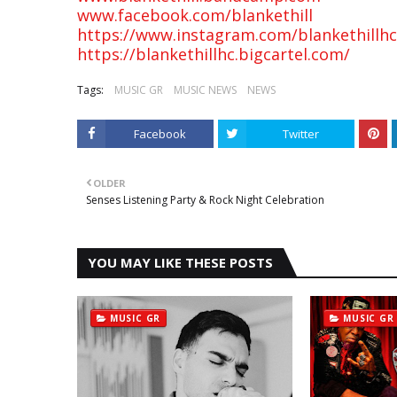
www.facebook.com/blankethill
https://www.instagram.com/blankethillhc
https://blankethillhc.bigcartel.com/
Tags:
MUSIC GR
MUSIC NEWS
NEWS
Facebook
Twitter
OLDER
Senses Listening Party & Rock Night Celebration
YOU MAY LIKE THESE POSTS
MUSIC GR
MUSIC GR