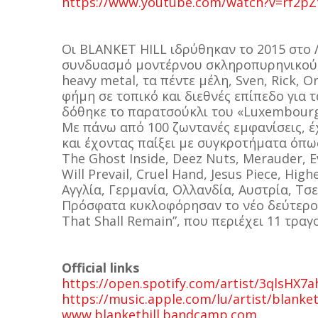
https://www.youtube.com/watch?v=rf2p
Οι BLANKET HILL ιδρύθηκαν το 2015 στο
συνδυασμό μοντέρνου σκληροπυρηνικού, t
heavy metal, τα πέντε μέλη, Sven, Rick, 
φήμη σε τοπικό και διεθνές επίπεδο για 
δόθηκε το παρατσούκλι του «Luxembourg'
Με πάνω από 100 ζωντανές εμφανίσεις, 
και έχοντας παίξει με συγκροτήματα όπως Ji
The Ghost Inside, Deez Nuts, Merauder, E
Will Prevail, Cruel Hand, Jesus Piece, H
Αγγλία, Γερμανία, Ολλανδία, Αυστρία, Τσε
Πρόσφατα κυκλοφόρησαν το νέο δεύτερο f
That Shall Remain”, που περιέχει 11 τραγ
Official links
https://open.spotify.com/artist/3qlsHX7
https://music.apple.com/lu/artist/blanket
www.blankethill.bandcamp.com