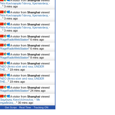
A visitor from
Shanghai
viewed
"
Νέα Κυκλοφορία Γιάννης Χριστιανάκης -
…
"
3 mins ago
A visitor from
Shanghai
viewed
"
Νέα Κυκλοφορία Γιάννης Χριστιανάκης -
…
"
3 mins ago
A visitor from
Shanghai
viewed
"
Νέα Κυκλοφορία Γιάννης Χριστιανάκης -
…
"
3 mins ago
A visitor from
Shanghai
viewed
"
RageRadioWebStation
"
6 mins ago
A visitor from
Shanghai
viewed
"
RageRadioWebStation
"
6 mins ago
A visitor from
Shanghai
viewed
"
RageRadioWebStation
"
8 mins ago
A visitor from
Shanghai
viewed
"
NEΟ βίντεο κλιπ από τους UNDER
THE…
"
19 mins ago
A visitor from
Shanghai
viewed
"
NEΟ βίντεο κλιπ από τους UNDER
THE…
"
19 mins ago
A visitor from
Shanghai
viewed
"
RageRadioWebStation
"
24 mins ago
A visitor from
Shanghai
viewed
"
Δημήτρης Κανελλόπουλος – Με
σημαδεύεις…
"
30 mins ago
Get Script
Real Time
Tracking ON