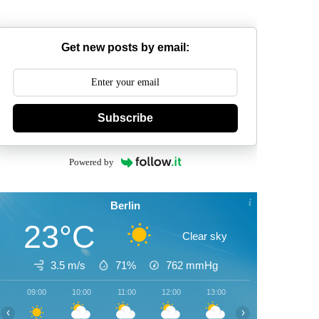
Get new posts by email:
Subscribe
Powered by
Berlin
23°C
Clear sky
3.5 m/s
71%
762
mmHg
09:00
10:00
11:00
12:00
13:00
14:00
15:00
‹
›