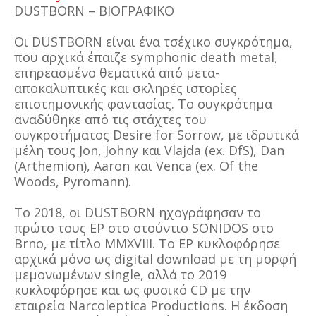
DUSTBORN – BIOΓΡΑΦΙΚΟ
Οι DUSTBORN είναι ένα τσέχικο συγκρότημα,
που αρχικά έπαιζε symphonic death metal,
επηρεασμένο θεματικά από μετα-
αποκαλυπτικές και σκληρές ιστορίες
επιστημονικής φαντασίας. Το συγκρότημα
αναδύθηκε από τις στάχτες του
συγκροτήματος Desire for Sorrow, με ιδρυτικά
μέλη τους Jon, Johny και Vlajda (ex. DfS), Dan
(Arthemion), Aaron και Venca (ex. Of the
Woods, Pyromann).
Το 2018, οι DUSTBORN ηχογράφησαν το
πρώτο τους EP στο στούντιο SONIDOS στο
Brno, με τίτλο MMXVIII. Το EP κυκλοφόρησε
αρχικά μόνο ως digital download με τη μορφή
μεμονωμένων single, αλλά το 2019
κυκλοφόρησε και ως φυσικό CD με την
εταιρεία Narcoleptica Productions. Η έκδοση