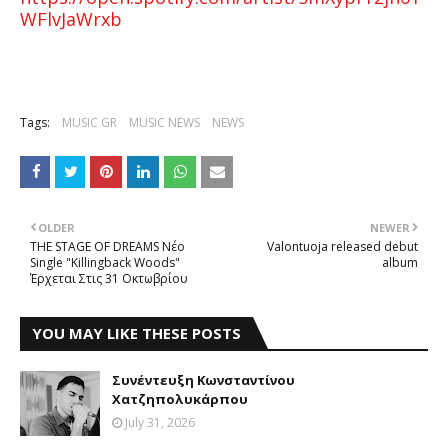
WFlvJaWrxb
Tags:
MUSIC GR
MUSIC NEWS
NEWS
OLDER
NEWER
THE STAGE OF DREAMS Νέο
Valontuoja released debut
Single "Killingback Woods"
album
Έρχεται Στις 31 Οκτωβρίου
YOU MAY LIKE THESE POSTS
Συνέντευξη Κωνσταντίνου
Χατζηπολυκάρπου
July 31, 2026