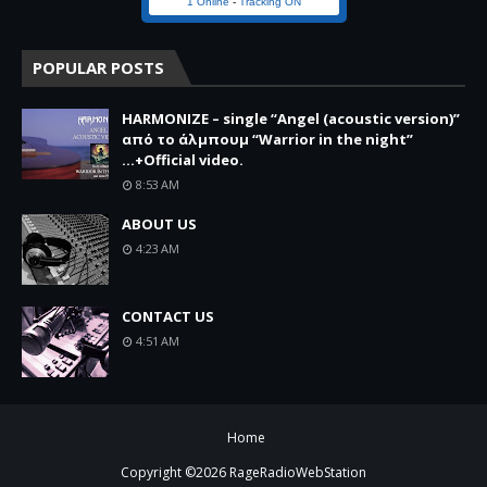
1 Online
-
Tracking ON
POPULAR POSTS
HARMONIZE – single “Angel (acoustic version)”
από το άλμπουμ “Warrior in the night”
...+Official video.
8:53 AM
ABOUT US
4:23 AM
CONTACT US
4:51 AM
Home
Copyright ©
2026
RageRadioWebStation