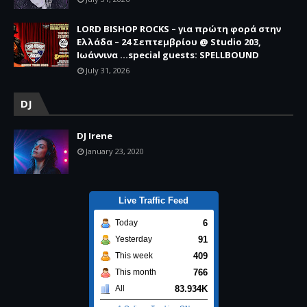
LORD BISHOP ROCKS – για πρώτη φορά στην
Ελλάδα – 24 Σεπτεμβρίου @ Studio 203,
Ιωάννινα …special guests: SPELLBOUND
July 31, 2026
DJ
DJ Irene
January 23, 2020
Live Traffic Feed
6
Today
91
Yesterday
409
This week
766
This month
83.934K
All