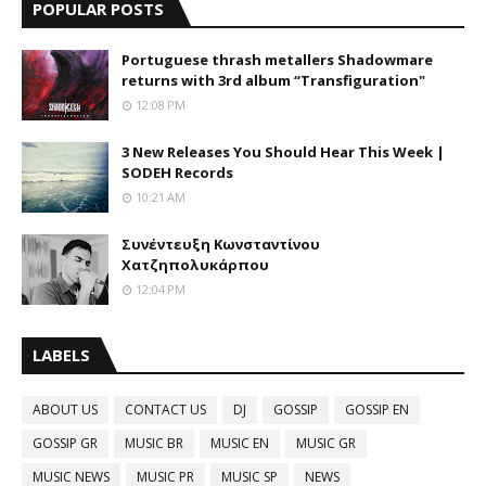
POPULAR POSTS
Portuguese thrash metallers Shadowmare
returns with 3rd album “Transfiguration"
12:08 PM
3 New Releases You Should Hear This Week |
SODEH Records
10:21 AM
Συνέντευξη Κωνσταντίνου
Χατζηπολυκάρπου
12:04 PM
LABELS
ABOUT US
CONTACT US
DJ
GOSSIP
GOSSIP EN
GOSSIP GR
MUSIC BR
MUSIC EN
MUSIC GR
MUSIC NEWS
MUSIC PR
MUSIC SP
NEWS