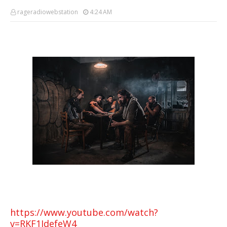
rageradiowebstation
4:24 AM
https://www.youtube.com/watch?
v=RKF1JdefeW4