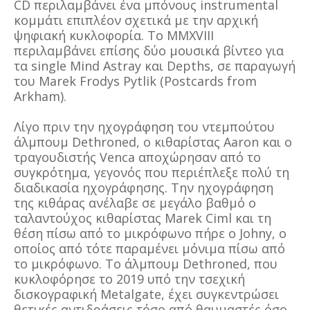
CD περιλαμβάνει ένα μπόνους instrumental
κομμάτι επιπλέον σχετικά με την αρχική
ψηφιακή κυκλοφορία. Το MMXVIII
περιλαμβάνει επίσης δύο μουσικά βίντεο για
τα single Mind Astray και Depths, σε παραγωγή
του Marek Frodys Pytlik (Postcards from
Arkham).
Λίγο πριν την ηχογράφηση του ντεμπούτου
άλμπουμ Dethroned, ο κιθαρίστας Aaron και ο
τραγουδιστής Venca αποχώρησαν από το
συγκρότημα, γεγονός που περιέπλεξε πολύ τη
διαδικασία ηχογράφησης. Την ηχογράφηση
της κιθάρας ανέλαβε σε μεγάλο βαθμό ο
ταλαντούχος κιθαρίστας Marek Ciml και τη
θέση πίσω από το μικρόφωνο πήρε ο Johny, ο
οποίος από τότε παραμένει μόνιμα πίσω από
το μικρόφωνο. Το άλμπουμ Dethroned, που
κυκλοφόρησε το 2019 υπό την τσεχική
δισκογραφική Metalgate, έχει συγκεντρώσει
θετικές αντιδράσεις τόσο από θαυμαστές όσο