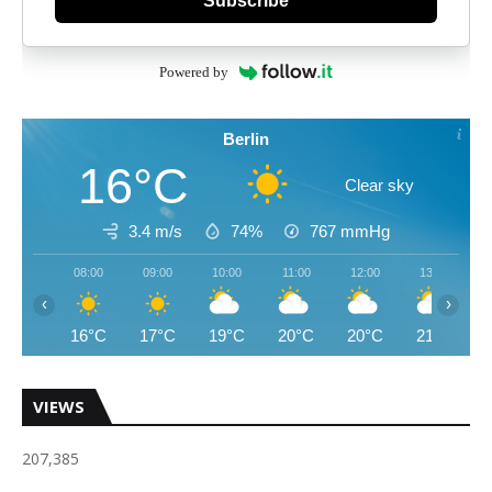
Subscribe
Powered by
Berlin
16°C
Clear sky
3.4 m/s
74%
767
mmHg
08:00
09:00
10:00
11:00
12:00
13:00
‹
›
16°C
17°C
19°C
20°C
20°C
21°C
VIEWS
207,385