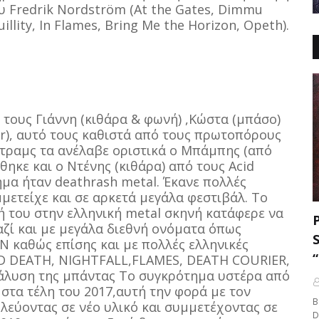
 Fredrik Nordström (At the Gates, Dimmu
illity, In Flames, Bring Me the Horizon, Opeth).
τους Γιάννη (κιθάρα & φωνή) ,Κώστα (μπάσο)
er), αυτό τους καθιστά από τους πρωτοπόρους
 ντραμς τα ανέλαβε οριστικά ο Μπάμπης (από
χθηκε και ο Ντένης (κιθάρα) από τους Acid
ημα ήταν deathrash metal. Έκανε πολλές
μετείχε και σε αρκετά μεγάλα φεστιβάλ. Το
 του στην ελληνική metal σκηνή κατάφερε να
αζί και με μεγάλα διεθνή ονόματα όπως
καθώς επίσης και με πολλές ελληνικές
ID DEATH, NIGHTFALL,FLAMES, DEATH COURIER,
διάλυση της μπάντας Το συγκρότημα υστέρα από
στα τέλη του 2017,αυτή την φορά με τον
B
λεύοντας σε νέο υλικό και συμμετέχοντας σε
D