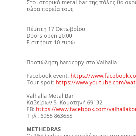
Στο ιστορικό metal bar της πόλης θα ακο
τώρα πορεία τους.
Πέμπτη 17 Οκτωβρίου
Doors open 20:00
Εισιτήρια: 10 ευρώ
Προπώληση hardcopy στο Valhalla
Facebook event:
https://www.facebook.c
Tour spot:
https://www.youtube.com/wa
Valhalla Metal Bar
Καβείρων 5, Κομοτηνή 69132
FB:
https://www.facebook.com/valhallako
Τηλ.: 6955 863655
METHEDRAS
Οι Methedras συγκαταλέγονται στα κορυφ