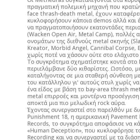
πραγματική πολεμική μηχανή που κρατών
face thrash-death metal, έχουν καταφέρει
κυκλοφορήσουν κάποια demos αλλά και έ
να πραγματοποιήσουν εκατοντάδες περιο
(Wacken Open Air, Metal Camp), πολλές 
ονομάτων της διεθνούς metal σκηνής (Slay
Kreator, Morbid Angel, Cannibal Corpse,
χωρίς ποτέ να χάσουν ούτε στο ελάχιστο 
Το συγκρότημα σχηματίστηκε κοντά στο Μ
περιελάμβανε δύο κιθαρίστες. Ωστόσο, μ
καταλήγοντας σε μια σταθερή σύνθεση με
του κατάλληλου γι' αυτούς στυλ χωρίς ν
ένα είδος με βάση το bay-area thrash me
metal επιρροές και μοντέρνα προσέγγιση
αποκτά μια πιο μελωδική rock αύρα.
Έχοντας συνεργαστεί στο παρελθόν με δι
Punishment 18, η αμερικανική Pavement 
Records, το συγκρότημα αποφάσισε να κάν
«Human Deception», που κυκλοφόρησε τον
Recording και να συνεργαστεί με τα διά