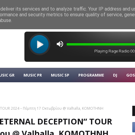
eliver its services and to analyze traffic. Your IP address and 
ormance and security metrics to ensure quality of service, gen
λυκάρπου
MUSIC GR
abuse.
USIC GR
MUSIC PR
MUSIC SP
PROGRAMME
DJ
GOS
 TOUR 2024 – Πέμπτη 17 Οκτωβρίου @ Valhalla, ΚΟΜΟΤΗΝΗ
“ETERNAL DECEPTION” TOUR
ίου @ Valhalla, ΚΟΜΟΤΗΝΗ