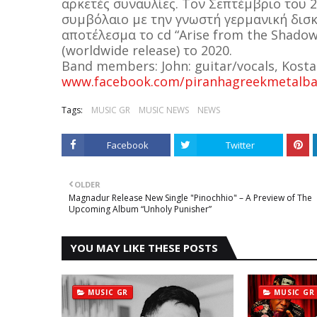
αρκετές συναυλίες. Τον Σεπτέμβριο του
συμβόλαιο με την γνωστή γερμανική δισκ
αποτέλεσμα το cd “Arise from the Shado
(worldwide release) το 2020.
Band members: John: guitar/vocals, Kostas
www.facebook.com/piranhagreekmetalba
Tags:
MUSIC GR
MUSIC NEWS
NEWS
Facebook
Twitter
OLDER
Magnadur Release New Single "Pinochhio" – A Preview of The
Upcoming Album “Unholy Punisher”
YOU MAY LIKE THESE POSTS
MUSIC GR
MUSIC GR