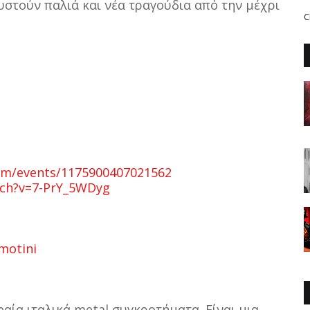
υστούν παλιά και νέα τραγούδια από την μέχρι
C
om/events/1175900407021562
tch?v=7-PrY_5WDyg
motini
αία ιταλικά metal συγκροτήματα. Είναι μια