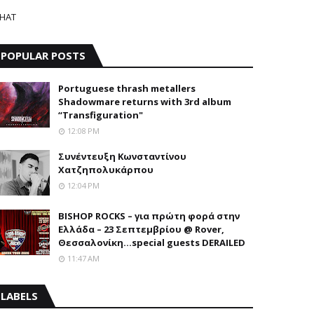
HAT
POPULAR POSTS
Portuguese thrash metallers
Shadowmare returns with 3rd album
“Transfiguration"
12:08 PM
Συνέντευξη Κωνσταντίνου
Χατζηπολυκάρπου
12:04 PM
BISHOP ROCKS – για πρώτη φορά στην
Ελλάδα – 23 Σεπτεμβρίου @ Rover,
Θεσσαλονίκη...special guests DERAILED
11:47 AM
LABELS