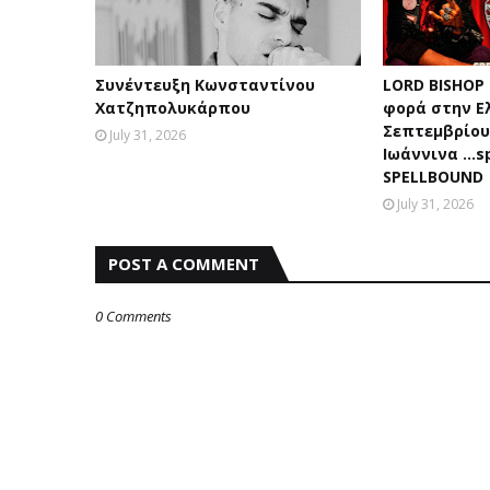
Συνέντευξη Κωνσταντίνου
LORD BISHOP
Χατζηπολυκάρπου
φορά στην Ε
Σεπτεμβρίου 
July 31, 2026
Ιωάννινα …sp
SPELLBOUND
July 31, 2026
POST A COMMENT
0 Comments