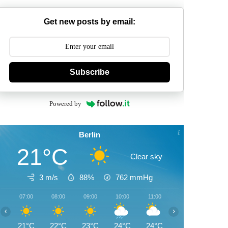
Get new posts by email:
Subscribe
Powered by
Berlin
21°C
Clear sky
3 m/s
88%
762
mmHg
07:00
08:00
09:00
10:00
11:00
12:00
13:00
‹
›
21°C
22°C
23°C
24°C
24°C
25°C
26°C