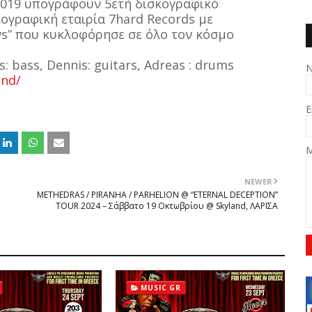
 2019 υπογράφουν 5ετή δισκογραφικό
ογραφική εταιρία 7hard Records με
ws” που κυκλοφόρησε σε όλο τον κόσμο
: bass, Dennis: guitars, Adreas : drums
nd/
E
M
NEWER
ΜΕΤΗEDRAS / PIRANHA / PARHELION @ “ETERNAL DECEPTION”
TOUR 2024 – Σάββατο 19 Οκτωβρίου @ Skyland, ΛΑΡΙΣΑ
MUSIC GR