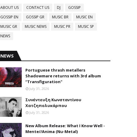
ABOUT US
CONTACT US
DJ
GOSSIP
GOSSIP EN
GOSSIP GR
MUSIC BR
MUSIC EN
MUSIC GR
MUSIC NEWS
MUSIC PR
MUSIC SP
NEWS
NEWS
Portuguese thrash metallers
Shadowmare returns with 3rd album
“Transfiguration"
July 31, 2026
Συνέντευξη Κωνσταντίνου
Χατζηπολυκάρπου
July 31, 2026
New Album Release: What I Know Well -
Mente//Anima (Nu-Metal)