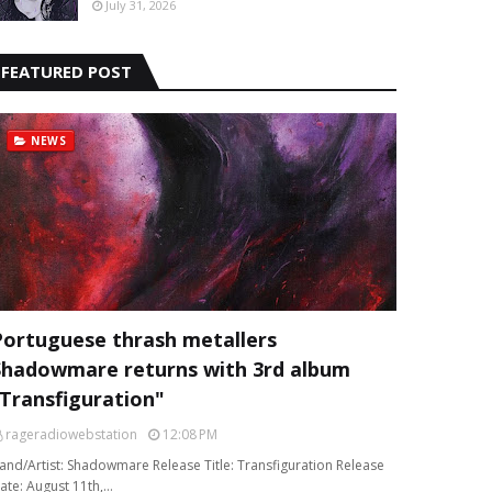
July 31, 2026
FEATURED POST
NEWS
Portuguese thrash metallers
Shadowmare returns with 3rd album
“Transfiguration"
rageradiowebstation
12:08 PM
and/Artist: Shadowmare Release Title: Transfiguration Release
ate: August 11th,…