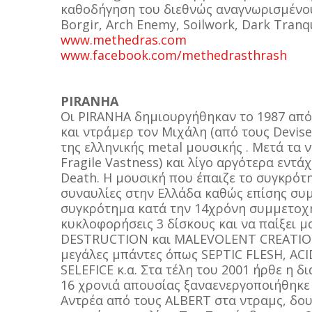
καθοδήγηση του διεθνώς αναγνωρισμένου
Borgir, Arch Enemy, Soilwork, Dark Tranqu
www.methedras.com
www.facebook.com/methedrasthrash
PIRANHA
Οι PIRANHA δημιουργήθηκαν το 1987 από 
και ντράμερ τον Μιχάλη (από τους Devis
της ελληνικής metal μουσικής . Μετά τα
Fragile Vastness) και λίγο αργότερα εντά
Death. Η μουσική που έπαιζε το συγκρότ
συναυλίες στην Ελλάδα καθώς επίσης συμ
συγκρότημα κατά την 14χρόνη συμμετοχή
κυκλοφορήσεις 3 δίσκους και να παίξει μ
DESTRUCTION και MALEVOLENT CREATION 
μεγάλες μπάντες όπως SEPTIC FLESH, AC
SELEFICE κ.α. Στα τέλη του 2001 ήρθε η 
16 χρονιά απουσίας ξαναενεργοποιήθηκε 
Αντρέα από τους ALBERT στα ντραμς, δου