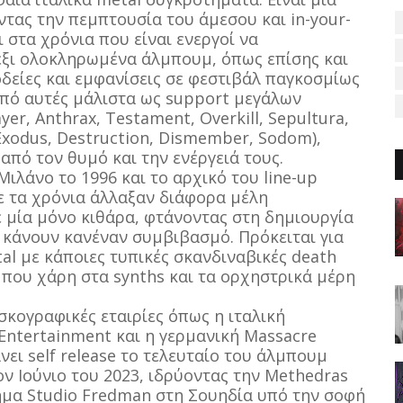
τας την πεμπτουσία του άμεσου και in-your-
 στα χρόνια που είναι ενεργοί να
ξι ολοκληρωμένα άλμπουμ, όπως επίσης και
δείες και εμφανίσεις σε φεστιβάλ παγκοσμίως
από αυτές μάλιστα ως support μεγάλων
er, Anthrax, Testament, Overkill, Sepultura,
 Exodus, Destruction, Dismember, Sodom),
από τον θυμό και την ενέργειά τους.
ιλάνο το 1996 και το αρχικό του line-up
ε τα χρόνια άλλαξαν διάφορα μέλη
 μία μόνο κιθάρα, φτάνοντας στη δημιουργία
α κάνουν κανέναν συμβιβασμό. Πρόκειται για
tal με κάποιες τυπικές σκανδιναβικές death
 που χάρη στα synths και τα ορχηστρικά μέρη
σκογραφικές εταιρίες όπως η ιταλική
Entertainment και η γερμανική Massacre
ει self release το τελευταίο του άλμπουμ
 Ιούνιο του 2023, ιδρύοντας την Methedras
σημα Studio Fredman στη Σουηδία υπό την σοφή