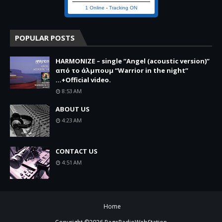
1 Online
-
Tracking ON
POPULAR POSTS
HARMONIZE – single “Angel (acoustic version)”
από το άλμπουμ “Warrior in the night”
...+Official video.
8:53 AM
ABOUT US
4:23 AM
CONTACT US
4:51 AM
Home