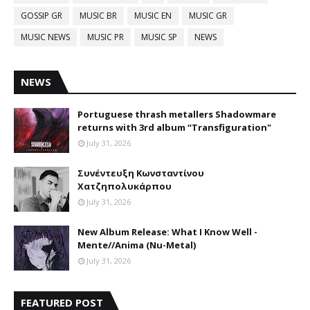
GOSSIP GR
MUSIC BR
MUSIC EN
MUSIC GR
MUSIC NEWS
MUSIC PR
MUSIC SP
NEWS
NEWS
Portuguese thrash metallers Shadowmare
returns with 3rd album “Transfiguration"
July 31, 2026
Συνέντευξη Κωνσταντίνου
Χατζηπολυκάρπου
July 31, 2026
New Album Release: What I Know Well -
Mente//Anima (Nu-Metal)
July 31, 2026
FEATURED POST