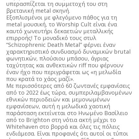
υπερασπίζεται τη συμμετοχή του στη
βρετανική metal σκηνή.
Εξοπλισμένοι με φλεγόμενο πάθος για τη
metal μουσική, το Worship Cult είναι ένα
καυτό χωνευτήρι δεκαετιών μεταλλικής
επιρροής! Το μοναδικό τους στυλ
“Schizophrenic Death Metal” φέρνει έναν
χαρακτηριστικό συνδυασμό δυναμικών brutal
φωνητικών, πλούσιου μπάσου, άγριας
ταχύτητας και ανθεκτικών riff που φέρνουν
έναν ήχο που περιγράφεται ως «η μελωδία
που κρατά το χάος μαζί».
Με περισσότερες από 60 ζωντανές εμφανίσεις
από το 2022 έως τώρα, συμπεριλαμβανομένων
εθνικών περιοδειών και μεμονωμένων
εμφανίσεων, αυτή η μελωδικά χαοτική
παράσταση εκτείνεται στο Ηνωμένο Βασίλειο
από το Brighton στη νότια ακτή μέχρι το
Whitehaven στο βορρά και όλες τις πόλεις
ενδιάμεσα. Είναι προφανές ότι αυτοί οι τύποι