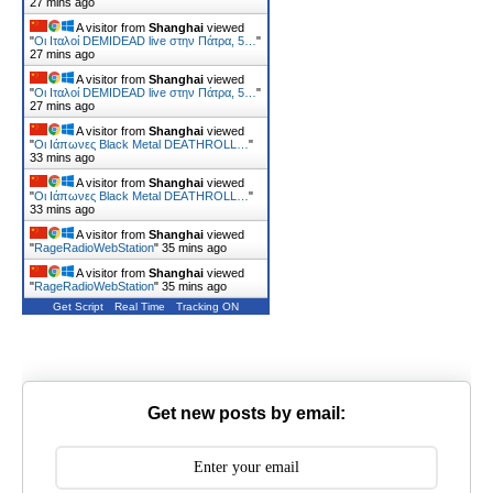
27 mins ago
A visitor from
Shanghai
viewed
"
Οι Ιταλοί DEMIDEAD live στην Πάτρα, 5…
"
27 mins ago
A visitor from
Shanghai
viewed
"
Οι Ιταλοί DEMIDEAD live στην Πάτρα, 5…
"
27 mins ago
A visitor from
Shanghai
viewed
"
Οι Ιάπωνες Black Metal DEΑTHROLL…
"
33 mins ago
A visitor from
Shanghai
viewed
"
Οι Ιάπωνες Black Metal DEΑTHROLL…
"
33 mins ago
A visitor from
Shanghai
viewed
"
RageRadioWebStation
"
35 mins ago
A visitor from
Shanghai
viewed
"
RageRadioWebStation
"
35 mins ago
Get Script
Real Time
Tracking ON
Get new posts by email: