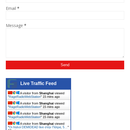
Email
*
Message
*
Live Traffic Feed
A visitor from
Shanghai
viewed
"
RageRadioWebStation
"
15 mins ago
A visitor from
Shanghai
viewed
"
RageRadioWebStation
"
15 mins ago
A visitor from
Shanghai
viewed
"
RageRadioWebStation
"
15 mins ago
A visitor from
Shanghai
viewed
"
Οι Ιταλοί DEMIDEAD live στην Πάτρα, 5…
"