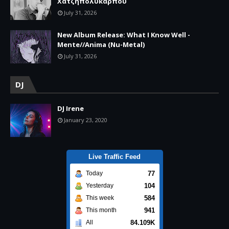
Χατζηπολυκάρπου
July 31, 2026
New Album Release: What I Know Well -
Mente//Anima (Nu-Metal)
July 31, 2026
DJ
DJ Irene
January 23, 2020
Live Traffic Feed
77
Today
104
Yesterday
584
This week
941
This month
84.109K
All