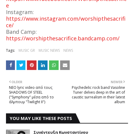
e
Instagram:
https://www.instagram.com/worshipthesacrifi
ce/
Band Camp:
https://worshipthesacrifice.bandcamp.com/
Tags:
MUSIC GR
MUSIC NEWS
NEWS
OLDER
NEWER
NEO lyric video από τους
Psychedelic rock band Vasoline
SHADOWS OF STEEL
Tuner delves deep in the art of
("Symphony" μέσα από το
caustic surrealism in their latest
άλμπουμ "Twilight II")
album
YOU MAY LIKE THESE POSTS
Συνέντευξη Κωνσταντίνου