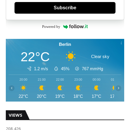
Subscribe
Powered by
Berlin
22°C
Clear sky
1.2 m/s
45%
767
mmHg
20:00
21:00
22:00
23:00
00:00
01:00
‹
›
22°C
20°C
19°C
18°C
17°C
17°C
VIEWS
208,426