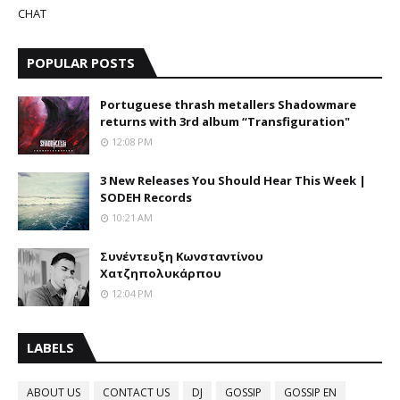
CHAT
POPULAR POSTS
Portuguese thrash metallers Shadowmare
returns with 3rd album “Transfiguration"
12:08 PM
3 New Releases You Should Hear This Week |
SODEH Records
10:21 AM
Συνέντευξη Κωνσταντίνου
Χατζηπολυκάρπου
12:04 PM
LABELS
ABOUT US
CONTACT US
DJ
GOSSIP
GOSSIP EN