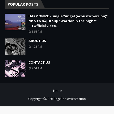
POPULAR POSTS
HARMONIZE – single “Angel (acoustic version)”
από το άλμπουμ “Warrior in the night”
...+Official video.
8:53 AM
ABOUT US
4:23 AM
CONTACT US
4:51 AM
Home
Copyright ©
2026
RageRadioWebStation