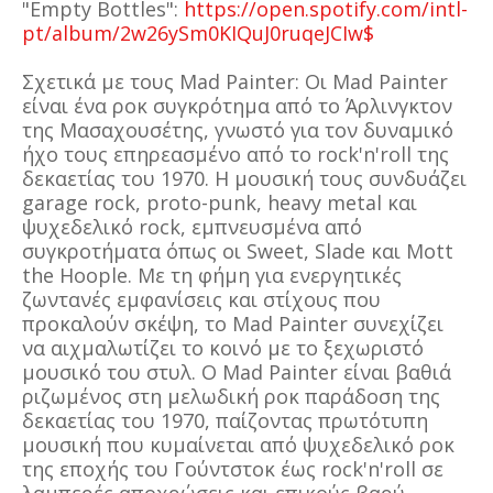
"Empty Bottles":
https://open.spotify.com/intl-
pt/album/2w26ySm0KIQuJ0ruqeJCIw$
Σχετικά με τους Mad Painter: Οι Mad Painter
είναι ένα ροκ συγκρότημα από το Άρλινγκτον
της Μασαχουσέτης, γνωστό για τον δυναμικό
ήχο τους επηρεασμένο από το rock'n'roll της
δεκαετίας του 1970. Η μουσική τους συνδυάζει
garage rock, proto-punk, heavy metal και
ψυχεδελικό rock, εμπνευσμένα από
συγκροτήματα όπως οι Sweet, Slade και Mott
the Hoople. Με τη φήμη για ενεργητικές
ζωντανές εμφανίσεις και στίχους που
προκαλούν σκέψη, το Mad Painter συνεχίζει
να αιχμαλωτίζει το κοινό με το ξεχωριστό
μουσικό του στυλ. Ο Mad Painter είναι βαθιά
ριζωμένος στη μελωδική ροκ παράδοση της
δεκαετίας του 1970, παίζοντας πρωτότυπη
μουσική που κυμαίνεται από ψυχεδελικό ροκ
της εποχής του Γούντστοκ έως rock'n'roll σε