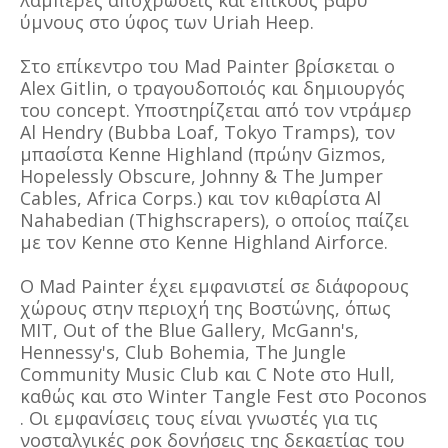
λαμπερές αποχρώσεις και επικούς βαρύ
ύμνους στο ύφος των Uriah Heep.
Στο επίκεντρο του Mad Painter βρίσκεται ο
Alex Gitlin, ο τραγουδοποιός και δημιουργός
του concept. Υποστηρίζεται από τον ντράμερ
Al Hendry (Bubba Loaf, Tokyo Tramps), τον
μπασίστα Kenne Highland (πρώην Gizmos,
Hopelessly Obscure, Johnny & The Jumper
Cables, Africa Corps.) και τον κιθαρίστα Al
Nahabedian (Thighscrapers), ο οποίος παίζει
με τον Kenne στο Kenne Highland Airforce.
Ο Mad Painter έχει εμφανιστεί σε διάφορους
χώρους στην περιοχή της Βοστώνης, όπως
MIT, Out of the Blue Gallery, McGann's,
Hennessy's, Club Bohemia, The Jungle
Community Music Club και C Note στο Hull,
καθώς και στο Winter Tangle Fest στο Poconos
. Οι εμφανίσεις τους είναι γνωστές για τις
νοσταλγικές ροκ δονήσεις της δεκαετίας του