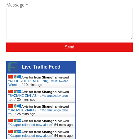
Message
*
Live Traffic Feed
A visitor from
Shanghai
viewed
"
ACOUSTIC REMIX LINK)) Multi-Award-
Winnin…
"
10 mins ago
A visitor from
Shanghai
viewed
"
ΒΑΣΙΛΗΣ ΖΙΑΚΑΣ - «Με απειλείς» από
το…
"
25 mins ago
A visitor from
Shanghai
viewed
"
ΒΑΣΙΛΗΣ ΖΙΑΚΑΣ - «Με απειλείς» από
το…
"
25 mins ago
A visitor from
Shanghai
viewed
"
Ka'aper released new album
"
54 mins ago
A visitor from
Shanghai
viewed
"
Ka'aper released new album
"
54 mins ago