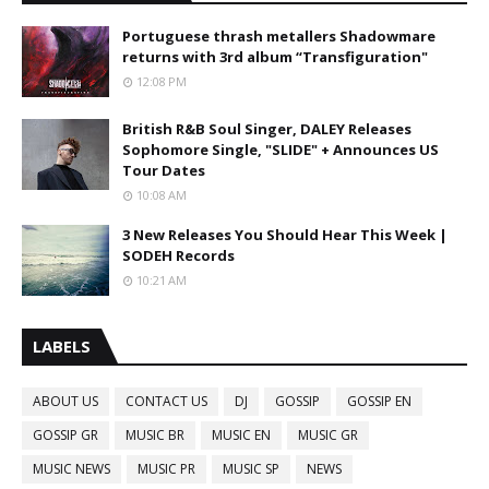
Portuguese thrash metallers Shadowmare
returns with 3rd album “Transfiguration"
12:08 PM
British R&B Soul Singer, DALEY Releases
Sophomore Single, "SLIDE" + Announces US
Tour Dates
10:08 AM
3 New Releases You Should Hear This Week |
SODEH Records
10:21 AM
LABELS
ABOUT US
CONTACT US
DJ
GOSSIP
GOSSIP EN
GOSSIP GR
MUSIC BR
MUSIC EN
MUSIC GR
MUSIC NEWS
MUSIC PR
MUSIC SP
NEWS