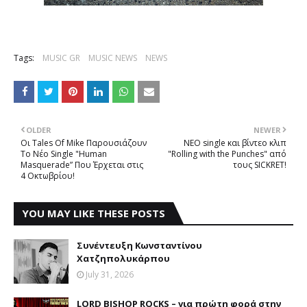
Tags:
MUSIC GR
MUSIC NEWS
NEWS
OLDER
NEWER
Οι Tales Of Mike Παρουσιάζουν
NEΟ single και βίντεο κλιπ
Το Νέο Single "Human
"Rolling with the Punches" από
Masquerade” Που Έρχεται στις
τους SICKRET!
4 Οκτωβρίου!
YOU MAY LIKE THESE POSTS
Συνέντευξη Κωνσταντίνου
Χατζηπολυκάρπου
July 31, 2026
LORD BISHOP ROCKS – για πρώτη φορά στην