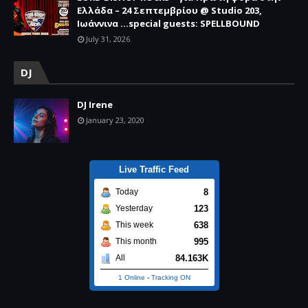
Ελλάδα – 24 Σεπτεμβρίου @ Studio 203,
Ιωάννινα …special guests: SPELLBOUND
July 31, 2026
DJ
DJ Irene
January 23, 2020
Live Traffic Feed
8
Today
123
Yesterday
638
This week
995
This month
84.163K
All
1 Online
-
Tracking ON