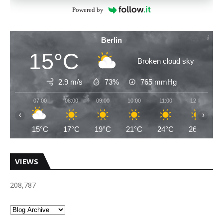
Powered by
Berlin
15°C
Broken cloud sky
2.9 m/s
73%
765
mmHg
07:00
08:00
09:00
10:00
11:00
12:00
‹
›
15°C
17°C
19°C
21°C
24°C
26°C
VIEWS
208,787