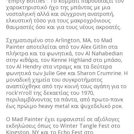
"Empty Bottles". Το κομμάτι παρουσιάζει τον
χαρακτηριστικό ήχο της μπάντας με μια
νοσταλγική αλλά και σύγχρονη ανατροπή,
ελκυστική τόσο για τους μακροχρόνιους
θαυμαστές όσο και για τους νέους ακροατές.
Σχηματισμένο στο Arlington, MA, το Mad
Painter αποτελείται από τον Alex Gitlin στα
πλήκτρα και τα φωνητικά, τον Al Nahabedian
στην κιθάρα, τον Kenne Highland στο μπάσο,
τον Al Hendry στα ντραμς και τα δεύτερα
φωνητικά των Julie Gee και Sharon Crumrine. Η
μοναδική χημεία του συγκροτήματος
αναπτύχθηκε από την κοινή τους αγάπη για το
rock'n'roll της δεκαετίας του 1970,
περιλαμβάνοντας τα πάντα, από πρωτο-πανκ
έως πρώιμο heavy metal και ψυχεδελικό ροκ.
Ο Mad Painter έχει εμφανιστεί σε αξιόλογες
εκδηλώσεις όπως το Winter Tangle Fest στο
Kingston, NY και το Echo Fest στο