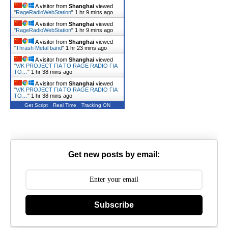
A visitor from
Shanghai
viewed
"
RageRadioWebStation
"
1 hr 9 mins ago
A visitor from
Shanghai
viewed
"
RageRadioWebStation
"
1 hr 9 mins ago
A visitor from
Shanghai
viewed
"
Thrash Metal band
"
1 hr 23 mins ago
A visitor from
Shanghai
viewed
"
V/K PROJECT ΓΙΑ ΤΟ RAGE RADIO ΓΙΑ
ΤΟ…
"
1 hr 38 mins ago
A visitor from
Shanghai
viewed
"
V/K PROJECT ΓΙΑ ΤΟ RAGE RADIO ΓΙΑ
ΤΟ…
"
1 hr 38 mins ago
Get Script
Real Time
Tracking ON
Get new posts by email:
Subscribe