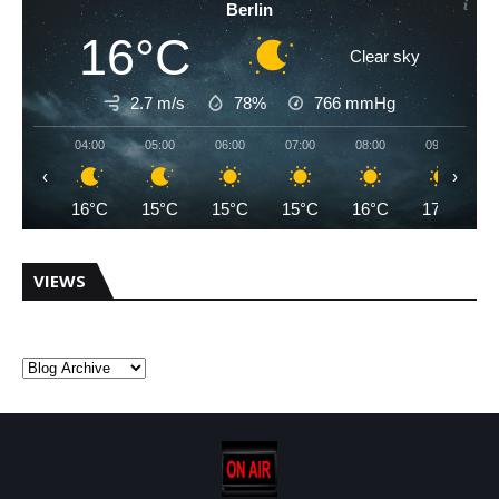
Berlin
16°C
Clear sky
2.7 m/s
78%
766
mmHg
04:00
05:00
06:00
07:00
08:00
09:00
‹
›
16°C
15°C
15°C
15°C
16°C
17°C
VIEWS