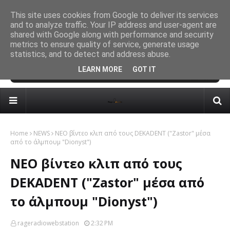
Συνέντευξη Κωνσταντίνου Χατζηπολυκάρπου
This site uses cookies from Google to deliver its services
MUSIC GR
and to analyze traffic. Your IP address and user-agent are
with 3rd
New
shared with Google along with performance and security
Met
metrics to ensure quality of service, generate usage
statistics, and to detect and address abuse.
LEARN MORE
GOT IT
Home
NEWS
ΝΕΟ βίντεο κλιπ από τους DEKADENT ("Zastor" μέσα
από το άλμπουμ "Dionyst")
ΝΕΟ βίντεο κλιπ από τους
DEKADENT ("Zastor" μέσα από
το άλμπουμ "Dionyst")
rageradiowebstation
2:32 PM