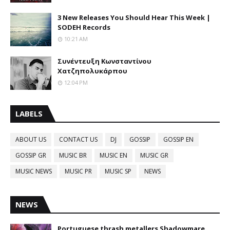
3 New Releases You Should Hear This Week |
SODEH Records
10:21 AM
Συνέντευξη Κωνσταντίνου
Χατζηπολυκάρπου
12:04 PM
LABELS
ABOUT US
CONTACT US
DJ
GOSSIP
GOSSIP EN
GOSSIP GR
MUSIC BR
MUSIC EN
MUSIC GR
MUSIC NEWS
MUSIC PR
MUSIC SP
NEWS
NEWS
Portuguese thrash metallers Shadowmare