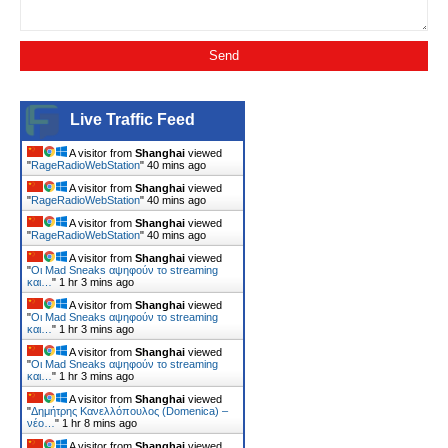
Live Traffic Feed
A visitor from
Shanghai
viewed
"
RageRadioWebStation
"
40 mins ago
A visitor from
Shanghai
viewed
"
RageRadioWebStation
"
40 mins ago
A visitor from
Shanghai
viewed
"
RageRadioWebStation
"
40 mins ago
A visitor from
Shanghai
viewed
"
Οι Mad Sneaks αψηφούν το streaming
και…
"
1 hr 3 mins ago
A visitor from
Shanghai
viewed
"
Οι Mad Sneaks αψηφούν το streaming
και…
"
1 hr 3 mins ago
A visitor from
Shanghai
viewed
"
Οι Mad Sneaks αψηφούν το streaming
και…
"
1 hr 3 mins ago
A visitor from
Shanghai
viewed
"
Δημήτρης Κανελλόπουλος (Domenica) –
νέο…
"
1 hr 9 mins ago
A visitor from
Shanghai
viewed