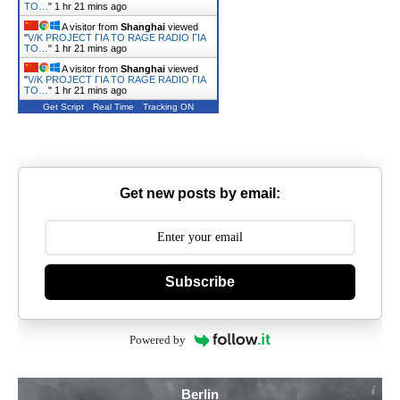
ΤΟ…
"
1 hr 21 mins ago
A visitor from
Shanghai
viewed
"
V/K PROJECT ΓΙΑ ΤΟ RAGE RADIO ΓΙΑ
ΤΟ…
"
1 hr 21 mins ago
A visitor from
Shanghai
viewed
"
V/K PROJECT ΓΙΑ ΤΟ RAGE RADIO ΓΙΑ
ΤΟ…
"
1 hr 21 mins ago
Get Script
Real Time
Tracking ON
Get new posts by email:
Subscribe
Powered by
Berlin