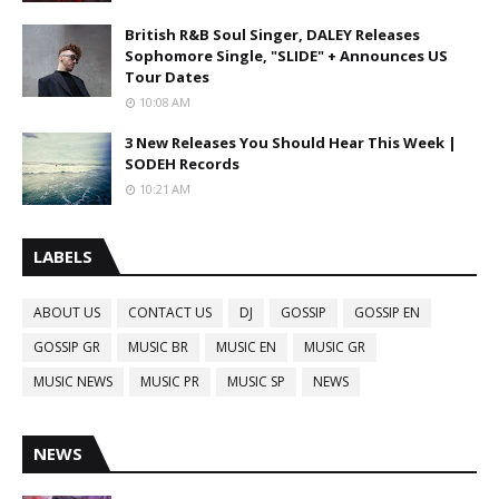
British R&B Soul Singer, DALEY Releases
Sophomore Single, "SLIDE" + Announces US
Tour Dates
10:08 AM
3 New Releases You Should Hear This Week |
SODEH Records
10:21 AM
LABELS
ABOUT US
CONTACT US
DJ
GOSSIP
GOSSIP EN
GOSSIP GR
MUSIC BR
MUSIC EN
MUSIC GR
MUSIC NEWS
MUSIC PR
MUSIC SP
NEWS
NEWS