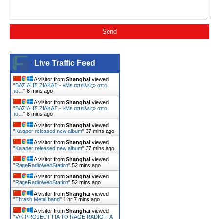
Live Traffic Feed
A visitor from
Shanghai
viewed
"
ΒΑΣΙΛΗΣ ΖΙΑΚΑΣ - «Με απειλείς» από
το…
"
8 mins ago
A visitor from
Shanghai
viewed
"
ΒΑΣΙΛΗΣ ΖΙΑΚΑΣ - «Με απειλείς» από
το…
"
8 mins ago
A visitor from
Shanghai
viewed
"
Ka'aper released new album
"
37 mins ago
A visitor from
Shanghai
viewed
"
Ka'aper released new album
"
37 mins ago
A visitor from
Shanghai
viewed
"
RageRadioWebStation
"
52 mins ago
A visitor from
Shanghai
viewed
"
RageRadioWebStation
"
52 mins ago
A visitor from
Shanghai
viewed
"
Thrash Metal band
"
1 hr 7 mins ago
A visitor from
Shanghai
viewed
"
V/K PROJECT ΓΙΑ ΤΟ RAGE RADIO ΓΙΑ