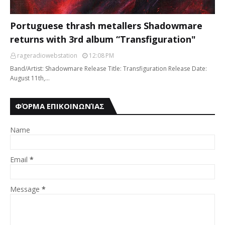
Portuguese thrash metallers Shadowmare
returns with 3rd album “Transfiguration"
rageradiowebstation
12:08 PM
Band/Artist: Shadowmare Release Title: Transfiguration Release Date:
August 11th,…
ΦΌΡΜΑ ΕΠΙΚΟΙΝΩΝΊΑΣ
Name
Email
*
Message
*