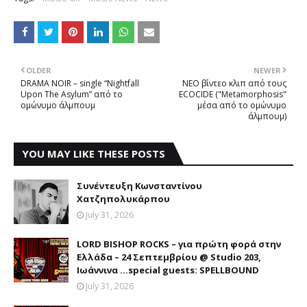
OLDER
NEWER
DRAMA NOIR – single “Nightfall
NEΟ βίντεο κλιπ από τους
Upon The Asylum” από το
ECOCIDE ("Metamorphosis"
ομώνυμο άλμπουμ
μέσα από το ομώνυμο
άλμπουμ)
YOU MAY LIKE THESE POSTS
Συνέντευξη Κωνσταντίνου
Χατζηπολυκάρπου
July 31, 2026
LORD BISHOP ROCKS – για πρώτη φορά στην
Ελλάδα – 24 Σεπτεμβρίου @ Studio 203,
Ιωάννινα …special guests: SPELLBOUND
July 31, 2026