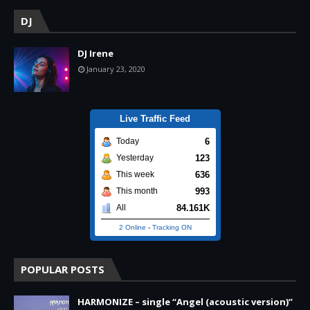
DJ
DJ Irene
January 23, 2020
Live Traffic Feed
6
Today
123
Yesterday
636
This week
993
This month
84.161K
All
2 Online
-
Tracking ON
POPULAR POSTS
HARMONIZE – single “Angel (acoustic version)”