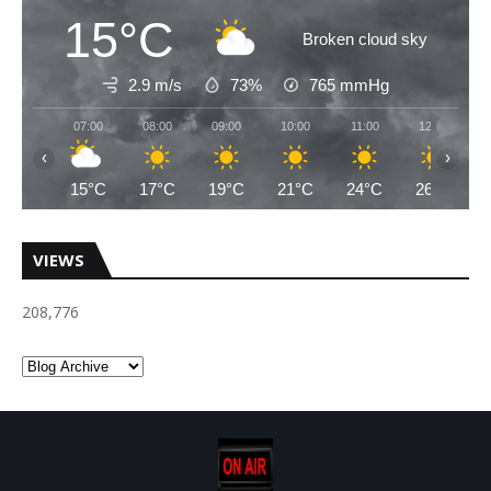
15°C
Broken cloud sky
2.9 m/s
73%
765
mmHg
07:00
08:00
09:00
10:00
11:00
12:00
‹
›
15°C
17°C
19°C
21°C
24°C
26°C
VIEWS
208,776