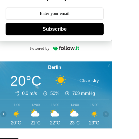
Subscribe
Powered by
Berlin
20°C
Clear sky
0.9 m/s
50%
769
mmHg
11:00
12:00
13:00
14:00
15:00
16:00
17:00
‹
›
20°C
21°C
22°C
23°C
23°C
23°C
23°C