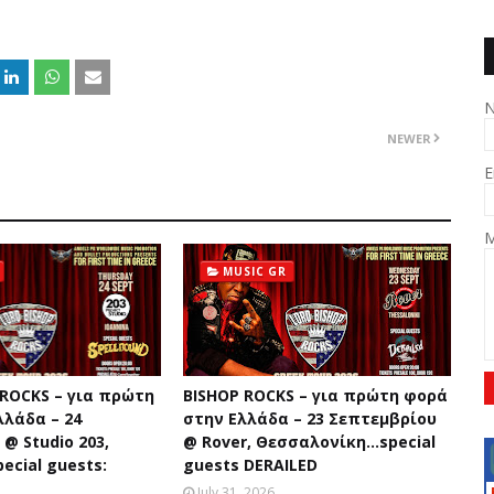
NEWER
E
M
MUSIC GR
 ROCKS – για πρώτη
BISHOP ROCKS – για πρώτη φορά
λλάδα – 24
στην Ελλάδα – 23 Σεπτεμβρίου
@ Studio 203,
@ Rover, Θεσσαλονίκη...special
ecial guests:
guests DERAILED
July 31, 2026