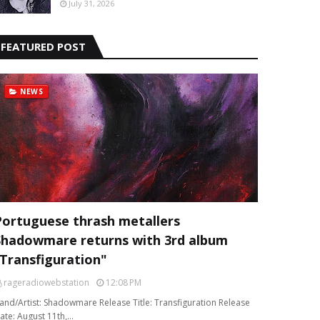
July 31, 2026
FEATURED POST
NEWS
Portuguese thrash metallers
Shadowmare returns with 3rd album
“Transfiguration"
rageradiowebstation
12:08 PM
and/Artist: Shadowmare Release Title: Transfiguration Release
ate: August 11th,…