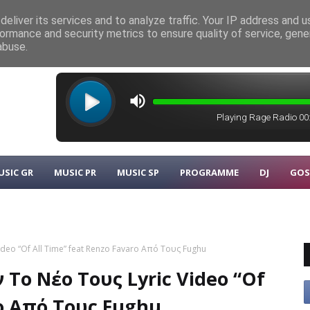
eliver its services and to analyze traffic. Your IP address and 
ormance and security metrics to ensure quality of service, gen
λυκάρπου
MUSIC GR
abuse.
USIC GR
MUSIC PR
MUSIC SP
PROGRAMME
DJ
GOS
eo “Of All Time” feat Renzo Favaro Από Τους Fughu
Το Νέο Τους Lyric Video “Of
ro Από Τους Fughu