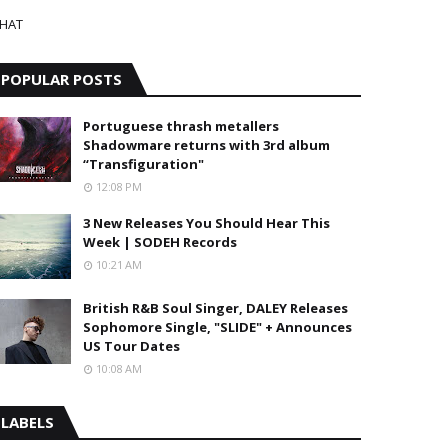
HAT
POPULAR POSTS
Portuguese thrash metallers
Shadowmare returns with 3rd album
“Transfiguration"
12:08 PM
3 New Releases You Should Hear This
Week | SODEH Records
10:21 AM
British R&B Soul Singer, DALEY Releases
Sophomore Single, "SLIDE" + Announces
US Tour Dates
10:08 AM
LABELS