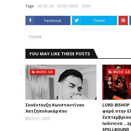
Tags:
MUSIC GR
MUSIC NEWS
NEWS
Facebook
Twitter
OLDER
YOU MAY LIKE THESE POSTS
MUSIC GR
MUSIC GR
Συνέντευξη Κωνσταντίνου
LORD BISHOP
Χατζηπολυκάρπου
φορά στην Ε
Σεπτεμβρίου 
July 31, 2026
Ιωάννινα …sp
SPELLBOUND