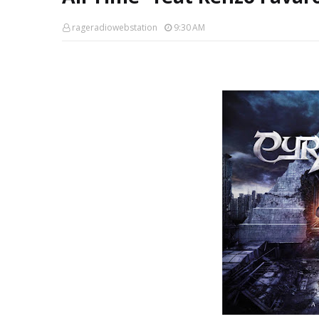
rageradiowebstation
9:30 AM