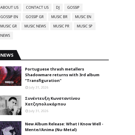
ABOUT US
CONTACT US
DJ
GOSSIP
GOSSIP EN
GOSSIP GR
MUSIC BR
MUSIC EN
MUSIC GR
MUSIC NEWS
MUSIC PR
MUSIC SP
NEWS
NEWS
Portuguese thrash metallers
Shadowmare returns with 3rd album
“Transfiguration"
July 31, 2026
Συνέντευξη Κωνσταντίνου
Χατζηπολυκάρπου
July 31, 2026
New Album Release: What I Know Well -
Mente//Anima (Nu-Metal)