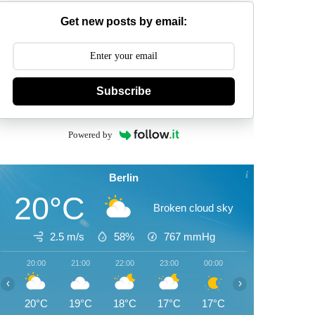
Get new posts by email:
Subscribe
Powered by
Berlin
20°C
Broken cloud sky
2.5 m/s
58%
767
mmHg
20:00
21:00
22:00
23:00
00:00
01:00
02:00
‹
›
20°C
19°C
18°C
17°C
17°C
16°C
15°C