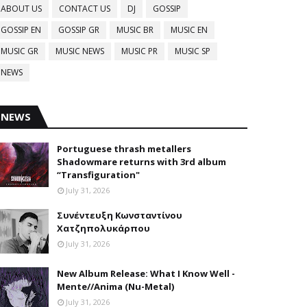
ABOUT US
CONTACT US
DJ
GOSSIP
GOSSIP EN
GOSSIP GR
MUSIC BR
MUSIC EN
MUSIC GR
MUSIC NEWS
MUSIC PR
MUSIC SP
NEWS
NEWS
Portuguese thrash metallers
Shadowmare returns with 3rd album
“Transfiguration"
July 31, 2026
Συνέντευξη Κωνσταντίνου
Χατζηπολυκάρπου
July 31, 2026
New Album Release: What I Know Well -
Mente//Anima (Nu-Metal)
July 31, 2026