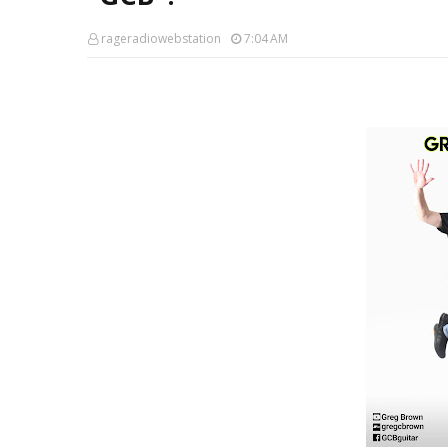
rageradiowebstation
7:04 AM