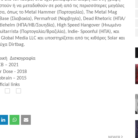
τούν ή να μεταδοθούν σε ροή από τις περισσότερες μεγάλες
έσα, όπως το Metal Hammer (Πορτογαλία), The Metal Mag
Base (Σλοβακία), Permafrost (Νορβηγία), Dead
Rhetoric
(ΗΠΑ/
attlehelm (ΗΠΑ/ΗΒ/Σουηδία), High Speed Hangover (Ηνωμένο
itarrista (Πορτογαλία/Βραζιλία), Indie-
Spoonful (ΗΠΑ), και
lobal Media LLC και υποστηρίζεται από τις κιθάρες Solar και
ύχα Dirtbag.
ρική
Δισκογραφία
B – 2021
r Dose - 2018
brain – 2015
ficial links
NEWER