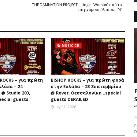
THE DAMNATION PROJECT – single “Woman” από το
επερχόμενο άλμπουμ “4”
MUSIC GR
 ROCKS – για πρώτη
BISHOP ROCKS – για πρώτη φορά
λλάδα – 24
στην Ελλάδα – 23 Σεπτεμβρίου
@ Studio 203,
@ Rover, Θεσσαλονίκη...special
ecial guests:
guests DERAILED
July 31, 2026
B
D