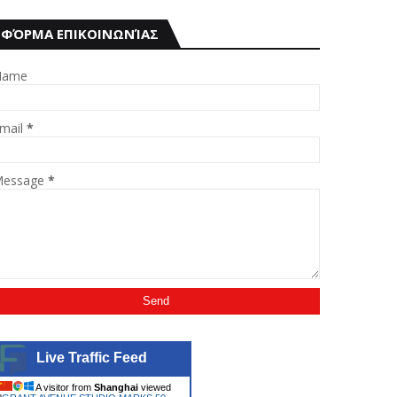
ΦΌΡΜΑ ΕΠΙΚΟΙΝΩΝΊΑΣ
Name
mail
*
essage
*
Live Traffic Feed
A visitor from
Shanghai
viewed