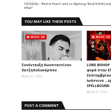
CROSSON – “Rest In Peace” από το άλμπουμ “Rock N Roll Love
Affair”
YOU MAY LIKE THESE POSTS
MUSIC GR
MUSIC GR
Συνέντευξη Κωνσταντίνου
LORD BISHOP
Χατζηπολυκάρπου
φορά στην Ε
Σεπτεμβρίου 
July 31, 2026
Ιωάννινα …sp
SPELLBOUND
July 31, 2026
POST A COMMENT