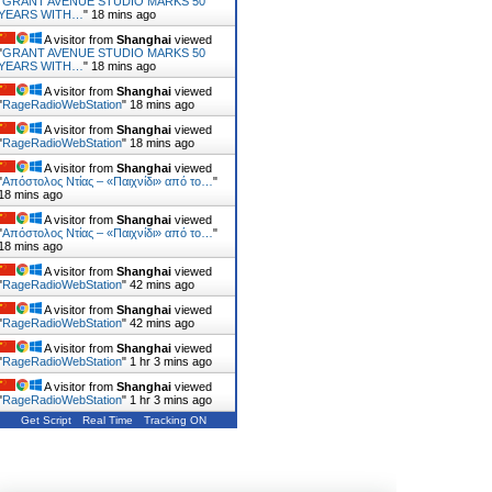
"
GRANT AVENUE STUDIO MARKS 50
YEARS WITH…
"
18 mins ago
A visitor from
Shanghai
viewed
"
GRANT AVENUE STUDIO MARKS 50
YEARS WITH…
"
18 mins ago
A visitor from
Shanghai
viewed
"
RageRadioWebStation
"
18 mins ago
A visitor from
Shanghai
viewed
"
RageRadioWebStation
"
18 mins ago
A visitor from
Shanghai
viewed
"
Απόστολος Ντίας – «Παιχνίδι» από το…
"
18 mins ago
A visitor from
Shanghai
viewed
"
Απόστολος Ντίας – «Παιχνίδι» από το…
"
18 mins ago
A visitor from
Shanghai
viewed
"
RageRadioWebStation
"
42 mins ago
A visitor from
Shanghai
viewed
"
RageRadioWebStation
"
42 mins ago
A visitor from
Shanghai
viewed
"
RageRadioWebStation
"
1 hr 4 mins ago
A visitor from
Shanghai
viewed
"
RageRadioWebStation
"
1 hr 4 mins ago
Get Script
Real Time
Tracking ON