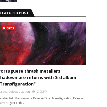
FEATURED POST
NEWS
Portuguese thrash metallers
Shadowmare returns with 3rd album
“Transfiguration"
rageradiowebstation
12:08 PM
and/Artist: Shadowmare Release Title: Transfiguration Release
ate: August 11th,…