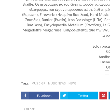
Braille.
Οι ηχογραφήσεις του Greg μπορούν να αγορασ
πλατφόρμες και έχουν παρουσιαστεί σε διεθνή μ
(Ευρώπη), Fireworks (Ηνωμένο Βασίλειο), Hard Music 
Σουηδία), Bunker (Ρωσία), Iron Backstage (ΗΠΑ), B
Βασίλειο), Encyclopaedia Metallum (Καναδάς), La Gu
Megadeth's Megacruise.
Εκπροσωπείται από την SWC G
τα ρο
Solo ηλεκτ
GC
Anothe
Chemo
Of
Tags:
MUSIC GR
MUSIC NEWS
NEWS
Facebook
Twitter
OLDER