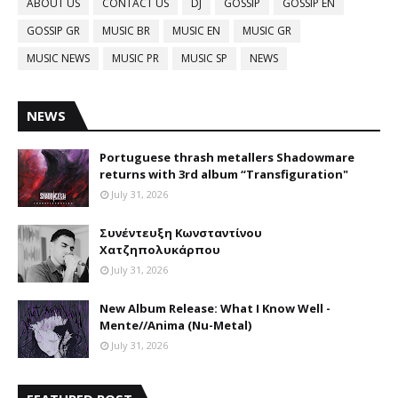
ABOUT US
CONTACT US
DJ
GOSSIP
GOSSIP EN
GOSSIP GR
MUSIC BR
MUSIC EN
MUSIC GR
MUSIC NEWS
MUSIC PR
MUSIC SP
NEWS
NEWS
Portuguese thrash metallers Shadowmare
returns with 3rd album “Transfiguration"
July 31, 2026
Συνέντευξη Κωνσταντίνου
Χατζηπολυκάρπου
July 31, 2026
New Album Release: What I Know Well -
Mente//Anima (Nu-Metal)
July 31, 2026