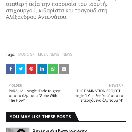
σταθερή αξία την παρουσία του ιδρυτή,
στιχουργού, κιθαρίστα και τραγουδιστή
Αλέξανδρου Αντωνάτου.
Tags:
MUSIC GR
MUSIC NEWS
NEWS
OLDER
NEWER
PARA LIA – single “Fade to grey"
THE DAMNATION PROJECT –
από το άλμπουμ “Gone With
single “I Can See You” από το
The Flow”
επερχόμενο άλμπουμ “4”
YOU MAY LIKE THESE POSTS
Συνέντευξη Κωνσταντίνου