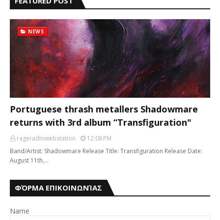
FEATURED POST
NEWS
Portuguese thrash metallers Shadowmare
returns with 3rd album “Transfiguration"
rageradiowebstation
12:08 PM
Band/Artist: Shadowmare Release Title: Transfiguration Release Date:
August 11th,…
ΦΌΡΜΑ ΕΠΙΚΟΙΝΩΝΊΑΣ
Name