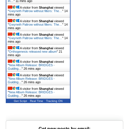
In…
"
11 mins ago
A visitor from
Shanghai
viewed
"
Gwyneth Paltrow without filters: The…
"
14
mins ago
A visitor from
Shanghai
viewed
"
Gwyneth Paltrow without filters: The…
"
14
mins ago
A visitor from
Shanghai
viewed
"
Gwyneth Paltrow without filters: The…
"
14
mins ago
A visitor from
Shanghai
viewed
"
Orthogenesis released new album
"
21
mins ago
A visitor from
Shanghai
viewed
"
New Album Release: BRIDGES -
Guiding…
"
26 mins ago
A visitor from
Shanghai
viewed
"
New Album Release: BRIDGES -
Guiding…
"
26 mins ago
A visitor from
Shanghai
viewed
"
New Album Release: BRIDGES -
Guiding…
"
26 mins ago
Get Script
Real Time
Tracking ON
Get new posts by email: