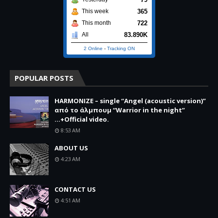
365
This week
722
This month
83.890K
All
2 Online
-
Tracking ON
POPULAR POSTS
HARMONIZE – single “Angel (acoustic version)”
από το άλμπουμ “Warrior in the night”
...+Official video.
8:53 AM
ABOUT US
4:23 AM
CONTACT US
4:51 AM