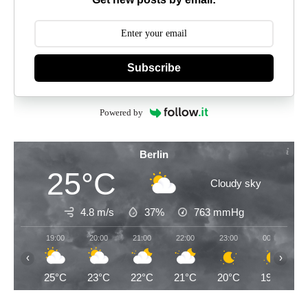
Subscribe
Powered by
Berlin
25°C
Cloudy sky
4.8 m/s
37%
763
mmHg
19:00
20:00
21:00
22:00
23:00
00:00
‹
›
25°C
23°C
22°C
21°C
20°C
19°C