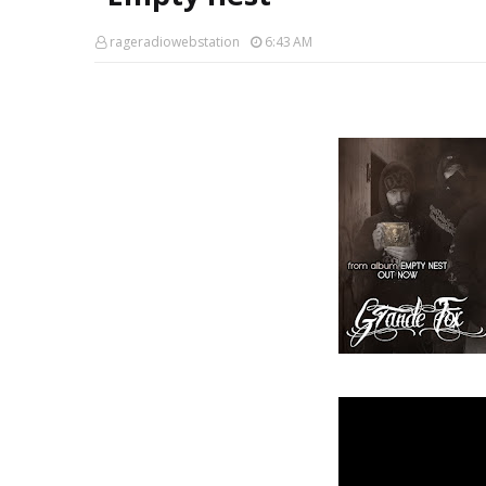
rageradiowebstation
6:43 AM