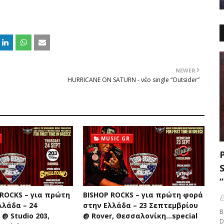
NEWER
HURRICANE ON SATURN - νέο single “Outsider”
MUSIC GR
 ROCKS – για πρώτη
BISHOP ROCKS – για πρώτη φορά
λλάδα – 24
στην Ελλάδα – 23 Σεπτεμβρίου
B
@ Studio 203,
@ Rover, Θεσσαλονίκη...special
D