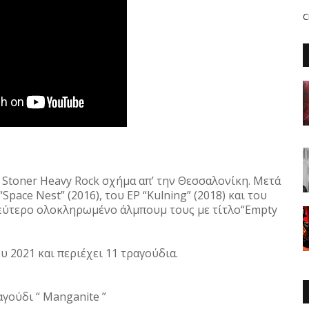
C
c Stoner Heavy Rock σχήμα απ’ την Θεσσαλονίκη. Μετά
ace Nest” (2016), του ΕΡ “Kulning” (2018) και του
δεύτερο ολοκληρωμένο άλμπουμ τους με τίτλο“Empty
2021 και περιέχει 11 τραγούδια.
αγούδι “ Manganite ”