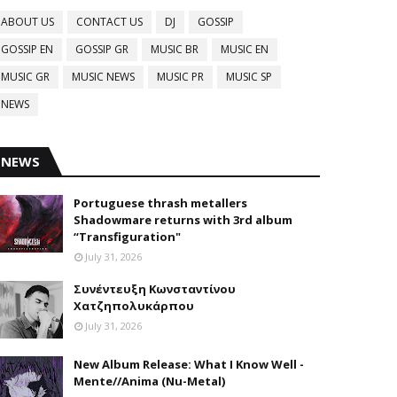
ABOUT US
CONTACT US
DJ
GOSSIP
GOSSIP EN
GOSSIP GR
MUSIC BR
MUSIC EN
MUSIC GR
MUSIC NEWS
MUSIC PR
MUSIC SP
NEWS
NEWS
Portuguese thrash metallers
Shadowmare returns with 3rd album
“Transfiguration"
July 31, 2026
Συνέντευξη Κωνσταντίνου
Χατζηπολυκάρπου
July 31, 2026
New Album Release: What I Know Well -
Mente//Anima (Nu-Metal)