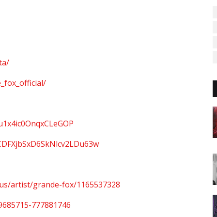
ta/
fox_official/
DXu1x4ic0OnqxCLeGOP
UCDFXjbSxD6SkNlcv2LDu63w
/us/artist/grande-fox/1165537328
99685715-777881746