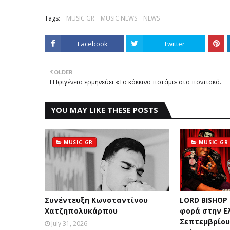
Tags:
MUSIC GR
MUSIC NEWS
NEWS
Facebook
Twitter
OLDER
Η Ιφιγένεια ερμηνεύει «Το κόκκινο ποτάμι» στα ποντιακά.
YOU MAY LIKE THESE POSTS
MUSIC GR
MUSIC GR
Συνέντευξη Κωνσταντίνου
LORD BISHOP
Χατζηπολυκάρπου
φορά στην Ε
Σεπτεμβρίου 
July 31, 2026