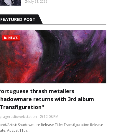
July 31, 2026
FEATURED POST
NEWS
Portuguese thrash metallers
Shadowmare returns with 3rd album
“Transfiguration"
rageradiowebstation
12:08 PM
and/Artist: Shadowmare Release Title: Transfiguration Release
ate: August 11th,…