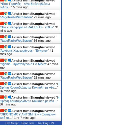
A visitor from
Shanghai
viewed
"
Νίκος Γεραλής – «Με Εσένα βλέπω
άλλα»…
"
5 mins ago
A visitor from
Shanghai
viewed
"
RageRadioWebStation
"
22 mins ago
A visitor from
Shanghai
viewed
"
Νέα κυκλοφορία »TRACES OF YOU«
"
31
mins ago
A visitor from
Shanghai
viewed
"
RageRadioWebStation
"
36 mins ago
A visitor from
Shanghai
viewed
"
Αργύρης Χριστομάγνος.- Έγκατον
"
41
mins ago
A visitor from
Shanghai
viewed
"
Ifigenia - Xριστούγεννα Για Μένα
"
47 mins
ago
A visitor from
Shanghai
viewed
"
RageRadioWebStation
"
52 mins ago
A visitor from
Shanghai
viewed "
Η
Ειρήνη Χρυσοβαλάντω Κόκκαλη με νέο…
"
56 mins ago
A visitor from
Shanghai
viewed "
Η
Ειρήνη Χρυσοβαλάντω Κόκκαλη με νέο…
"
56 mins ago
A visitor from
Shanghai
viewed
"
OIKONOMOY ΑΝΤΩΝΗΣ – «Εισιτήριο»
από το…
"
1 hr 7 mins ago
Get Script
Real Time
Tracking ON