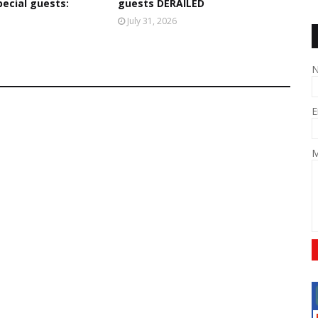
ecial guests:
guests DERAILED
July 31, 2026
E
M