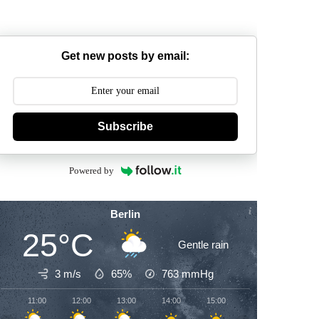
Get new posts by email:
Subscribe
Powered by
Berlin
25°C
Gentle rain
3 m/s
65%
763
mmHg
11:00
12:00
13:00
14:00
15:00
16:00
17:00