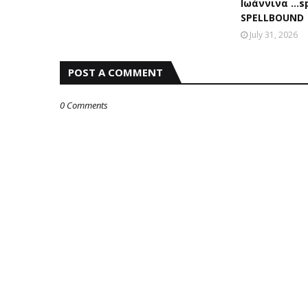
Ιωάννινα …sp
SPELLBOUND
July 31, 2026
POST A COMMENT
0 Comments