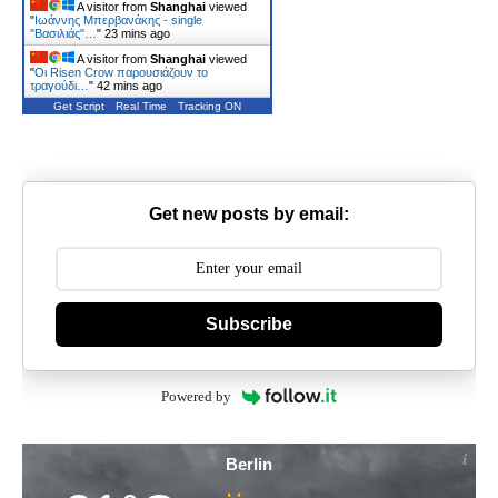
A visitor from
Shanghai
viewed
"
Ιωάννης Μπερβανάκης - single
"Βασιλιάς"…
"
23 mins ago
A visitor from
Shanghai
viewed
"
Οι Risen Crow παρουσιάζουν το
τραγούδι…
"
42 mins ago
Get Script
Real Time
Tracking ON
Get new posts by email:
Subscribe
Powered by
Berlin