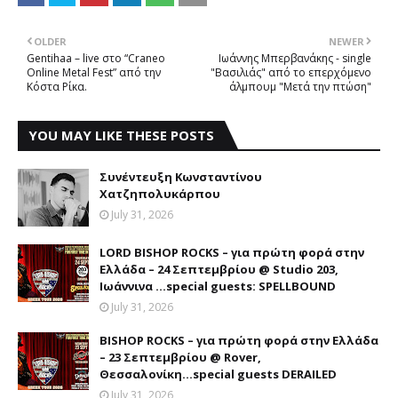
OLDER
NEWER
Gentihaa – live στο “Craneo
Ιωάννης Μπερβανάκης - single
Online Metal Fest” από την
"Βασιλιάς" από το επερχόμενο
Κόστα Ρίκα.
άλμπουμ "Μετά την πτώση"
YOU MAY LIKE THESE POSTS
Συνέντευξη Κωνσταντίνου
Χατζηπολυκάρπου
July 31, 2026
LORD BISHOP ROCKS – για πρώτη φορά στην
Ελλάδα – 24 Σεπτεμβρίου @ Studio 203,
Ιωάννινα …special guests: SPELLBOUND
July 31, 2026
BISHOP ROCKS – για πρώτη φορά στην Ελλάδα
– 23 Σεπτεμβρίου @ Rover,
Θεσσαλονίκη...special guests DERAILED
July 31, 2026