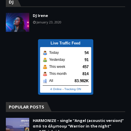
DJ
DJ Irene
January 23, 2020
Live Traffic Feed
54
Today
91
Yesterday
457
This week
814
This month
83.982K
All
4 Online
-
Tracking ON
POPULAR POSTS
HARMONIZE – single “Angel (acoustic version)”
από το άλμπουμ “Warrior in the night”