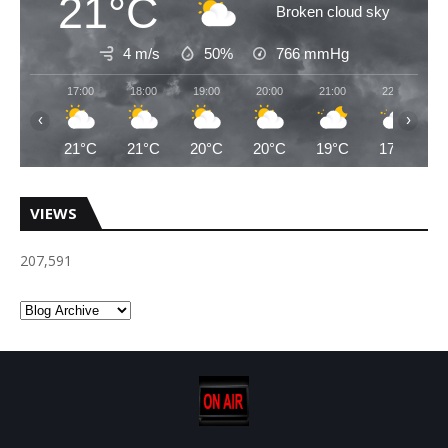
21°C
Broken cloud sky
4 m/s
50%
766
mmHg
17:00
18:00
19:00
20:00
21:00
22:00
‹
›
21°C
21°C
20°C
20°C
19°C
17°C
VIEWS
207,591