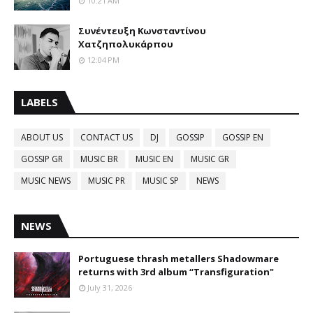
10:21 AM
Συνέντευξη Κωνσταντίνου
Χατζηπολυκάρπου
12:04 PM
LABELS
ABOUT US
CONTACT US
DJ
GOSSIP
GOSSIP EN
GOSSIP GR
MUSIC BR
MUSIC EN
MUSIC GR
MUSIC NEWS
MUSIC PR
MUSIC SP
NEWS
NEWS
Portuguese thrash metallers Shadowmare
returns with 3rd album “Transfiguration"
July 31, 2026